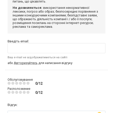
питань, що цікавлять.
Не дозволяється:
використання ненормативної
лексики, погроз або образ; безпосереднє порівняння з
іншими конкуруючими компаніями; безпідставні заяви,
що ображають діяльність компанії і / або її послуги;
розміщення посилань на сторонні інтернет-ресурси;
реклама та самореклама.
Введіть email:
Ваш e-mail не відображатиметься на сайті
або
Авторизуйтесь
для написання відгуку
Обслуговування
0/12
Расположение
0/12
Відгук: