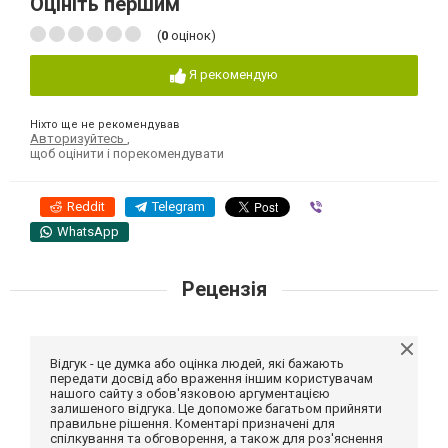
Оцініть першим
(
0
оцінок)
Я рекомендую
Ніхто ще не рекомендував
Авторизуйтесь
,
щоб оцінити і порекомендувати
Reddit
Telegram
Viber
WhatsApp
Рецензія
Відгук - це думка або оцінка людей, які бажають
передати досвід або враження іншим користувачам
нашого сайту з обов'язковою аргументацією
залишеного відгука. Це допоможе багатьом прийняти
правильне рішення. Коментарі призначені для
спілкування та обговорення, а також для роз'яснення