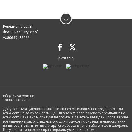
Реклама на сайті
Франшиза "CitySites"
+380660487299
Контакти
info@6264.com.ua
+380660487299
Допускається цитування матеріалів без отримання попередньої згоди
6264.com.ua за умови розміщення в тексті обов'язкового посилання на
6264.com.ua - Сайт міста Краматорська. Для інтернет-видань обов'язкове
розміщення прямого, відкритого для пошукових систем гіперпосилання
на цитовані статті не нижче другого абзацу в тексті або в якості джерела.
Порушення виняткових прав переслідується Законом.