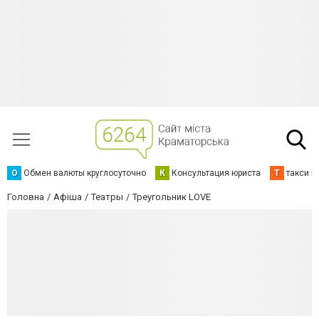
О
Обмен валюты круглосуточно
К
Консультация юриста
Т
такси К
Головна
Афіша
Театры
Треугольник LOVE