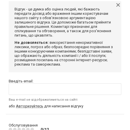
Відгук - це думка або оцінка людей, які бажають
передати досвід або враження іншим користувачам
нашого сайту з обов'язковою аргументацією
залишеного відгука. Це допоможе багатьом прийняти
правильне рішення. Коментарі призначені для
спілкування та обговорення, а також для роз'яснення
питань, що цікавлять.
Не дозволяється:
використання ненормативної
лексики, погроз або образ; безпосереднє порівняння з
іншими конкуруючими компаніями; безпідставні заяви,
що ображають діяльність компанії і / або її послуги;
розміщення посилань на сторонні інтернет-ресурси;
реклама та самореклама.
Введіть email:
Ваш e-mail не відображатиметься на сайті
або
Авторизуйтесь
для написання відгуку
Обслуговування
0/12