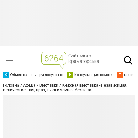
О
Обмен валюты круглосуточно
К
Консультация юриста
Т
такси К
Головна
Афіша
Выставки
Книжная выставка «Независимая,
величественная, праздники и земная Украина»