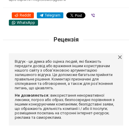
Reddit
Telegram
Viber
WhatsApp
Рецензія
Відгук - це думка або оцінка людей, які бажають
передати досвід або враження іншим користувачам
нашого сайту з обов'язковою аргументацією
залишеного відгука. Це допоможе багатьом прийняти
правильне рішення. Коментарі призначені для
спілкування та обговорення, а також для роз'яснення
питань, що цікавлять.
Не дозволяється:
використання ненормативної
лексики, погроз або образ; безпосереднє порівняння з
іншими конкуруючими компаніями; безпідставні заяви,
що ображають діяльність компанії і / або її послуги;
розміщення посилань на сторонні інтернет-ресурси;
реклама та самореклама.