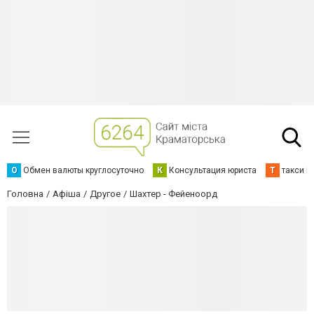
О
Обмен валюты круглосуточно
К
Консультация юриста
Т
такси К
Головна
Афіша
Другое
Шахтер - Фейеноорд