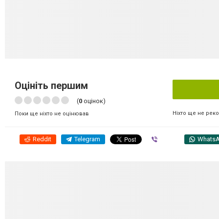
Оцініть першим
(
0
оцінок)
Ніхто ще не рек
Поки ще ніхто не оцінював
Reddit
Telegram
Viber
Whats