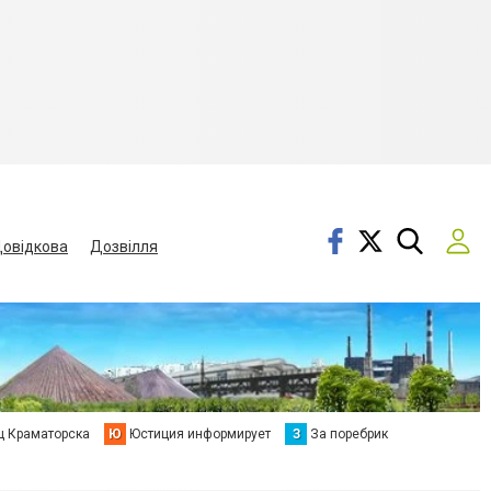
овідкова
Дозвілля
ц Краматорска
Ю
Юстиция информирует
З
За поребрик