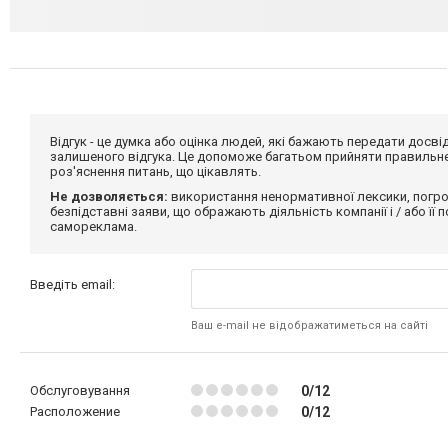
Відгук - це думка або оцінка людей, які бажають передати дос
залишеного відгука. Це допоможе багатьом прийняти правильне 
роз'яснення питань, що цікавлять.
Не дозволяється:
використання ненормативної лексики, погро
безпідставні заяви, що ображають діяльність компанії і / або її
самореклама.
Введіть email:
Ваш e-mail не відображатиметься на сайті
Обслуговування
0/12
Расположение
0/12