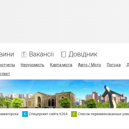
вини
Вакансії
Довідник
оотчеты
Нерухомість
Карта міста
Авто / Мото
Погода
Д
 ответ
раматорска
С
Спецпроект сайта 6264
С
Список переименованных ули