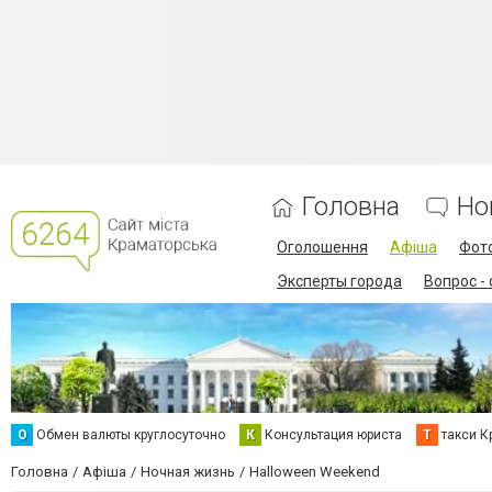
Головна
Но
Оголошення
Афіша
Фот
Эксперты города
Вопрос -
О
Обмен валюты круглосуточно
К
Консультация юриста
Т
такси К
Головна
Афіша
Ночная жизнь
Halloween Weekend