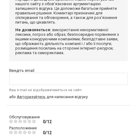
нашого сайту з обов'язковою аргументацією
залишеного відгука. Це допоможе багатьом прийняти
правильне рішення. Коментарі призначені для
спілкування та обговорення, а також для роз'яснення
питань, що цікавлять.
Не дозволяється:
використання ненормативної
лексики, погроз або образ; безпосереднє порівняння з
іншими конкуруючими компаніями; безпідставні заяви,
що ображають діяльність компанії і / або її послуги;
розміщення посилань на сторонні інтернет-ресурси;
реклама та самореклама.
Введіть email:
Ваш e-mail не відображатиметься на сайті
або
Авторизуйтесь
для написання відгуку
Обслуговування
0/12
Расположение
0/12