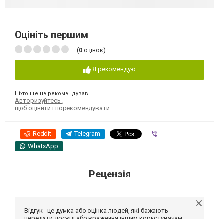
Оцініть першим
(
0
оцінок)
Я рекомендую
Ніхто ще не рекомендував
Авторизуйтесь
,
щоб оцінити і порекомендувати
Reddit
Telegram
Viber
WhatsApp
Рецензія
Відгук - це думка або оцінка людей, які бажають
передати досвід або враження іншим користувачам