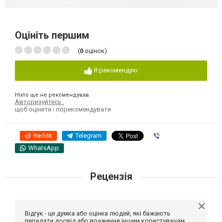
Оцініть першим
(
0
оцінок)
Я рекомендую
Ніхто ще не рекомендував
Авторизуйтесь
,
щоб оцінити і порекомендувати
Reddit
Telegram
Viber
WhatsApp
Рецензія
Відгук - це думка або оцінка людей, які бажають
передати досвід або враження іншим користувачам