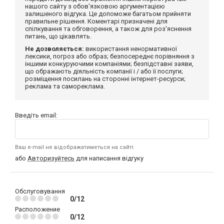
нашого сайту з обов'язковою аргументацією
залишеного відгука. Це допоможе багатьом прийняти
правильне рішення. Коментарі призначені для
спілкування та обговорення, а також для роз'яснення
питань, що цікавлять.
Не дозволяється:
використання ненормативної
лексики, погроз або образ; безпосереднє порівняння з
іншими конкуруючими компаніями; безпідставні заяви,
що ображають діяльність компанії і / або її послуги;
розміщення посилань на сторонні інтернет-ресурси;
реклама та самореклама.
Введіть email:
Ваш e-mail не відображатиметься на сайті
або
Авторизуйтесь
для написання відгуку
Обслуговування
0/12
Расположение
0/12