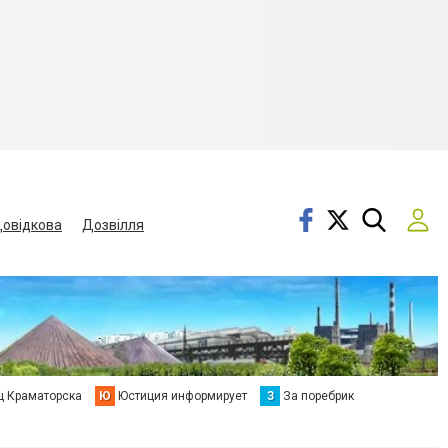
овідкова
Дозвілля
ц Краматорска
Ю
Юстиция информирует
З
За поребрик