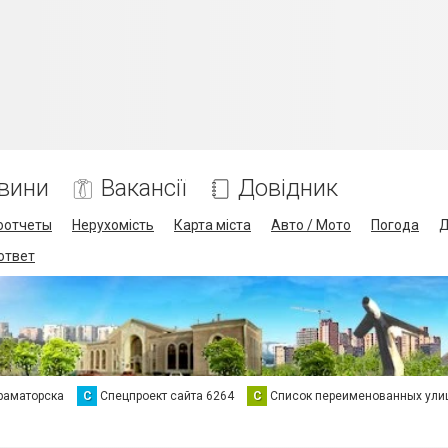
вини
Вакансії
Довідник
оотчеты
Нерухомість
Карта міста
Авто / Мото
Погода
Д
 ответ
раматорска
С
Спецпроект сайта 6264
С
Список переименованных ули