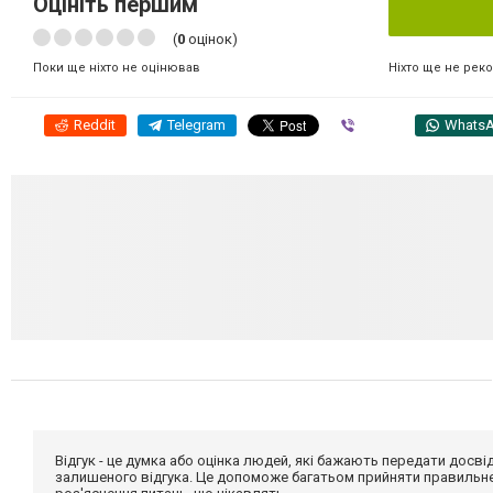
Оцініть першим
(
0
оцінок)
Ніхто ще не рек
Поки ще ніхто не оцінював
Reddit
Telegram
Viber
Whats
Відгук - це думка або оцінка людей, які бажають передати дос
залишеного відгука. Це допоможе багатьом прийняти правильне 