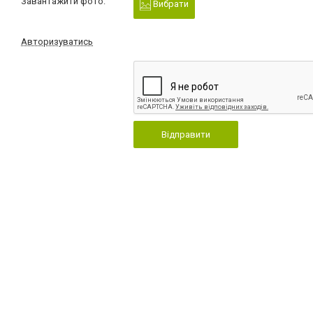
Завантажити фото:
Вибрати
Авторизуватись
Відправити