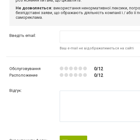
роз'яснення питань, що цікавлять.
Не дозволяється:
використання ненормативної лексики, погро
безпідставні заяви, що ображають діяльність компанії і / або її
самореклама.
Введіть email:
Ваш e-mail не відображатиметься на сайті
Обслуговування
0/12
Расположение
0/12
Відгук: