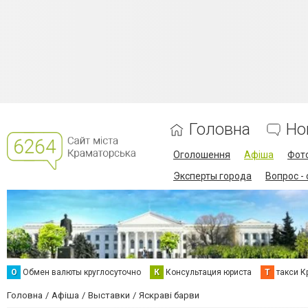
Головна
Но
Оголошення
Афіша
Фот
Эксперты города
Вопрос -
О
Обмен валюты круглосуточно
К
Консультация юриста
Т
такси К
Головна
Афіша
Выставки
Яскраві барви