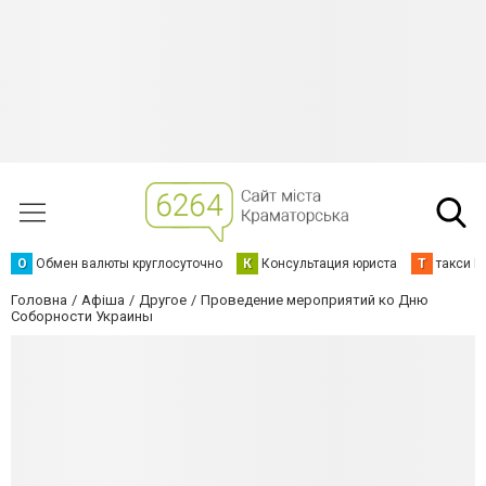
О
Обмен валюты круглосуточно
К
Консультация юриста
Т
такси К
Головна
Афіша
Другое
Проведение мероприятий ко Дню
Соборности Украины