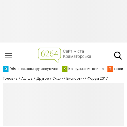
О
Обмен валюты круглосуточно
К
Консультация юриста
Т
такси К
Головна
Афіша
Другое
Східний Експортний Форум 2017