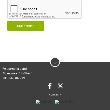
Відправити
Реклама на сайті
Франшиза "CitySites"
+380660487299
Контакти