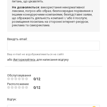
питань, що цікавлять.
Не дозволяється:
використання ненормативної
лексики, погроз або образ; безпосереднє порівняння з
іншими конкуруючими компаніями; безпідставні заяви,
що ображають діяльність компанії і / або її послуги;
розміщення посилань на сторонні інтернет-ресурси;
реклама та самореклама.
Введіть email:
Ваш e-mail не відображатиметься на сайті
або
Авторизуйтесь
для написання відгуку
Обслуговування
0/12
Расположение
0/12
Відгук: