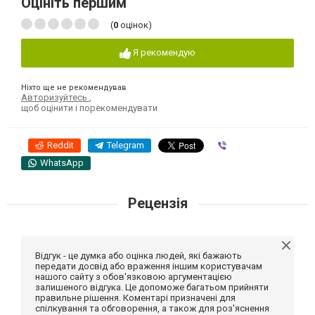
Оцініть першим
(
0
оцінок)
Я рекомендую
Ніхто ще не рекомендував
Авторизуйтесь
,
щоб оцінити і порекомендувати
Reddit
Telegram
Viber
WhatsApp
Рецензія
Відгук - це думка або оцінка людей, які бажають
передати досвід або враження іншим користувачам
нашого сайту з обов'язковою аргументацією
залишеного відгука. Це допоможе багатьом прийняти
правильне рішення. Коментарі призначені для
спілкування та обговорення, а також для роз'яснення