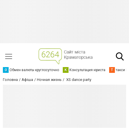
О
Обмен валюты круглосуточно
К
Консультация юриста
Т
такси К
Головна
Афіша
Ночная жизнь
XS dance party