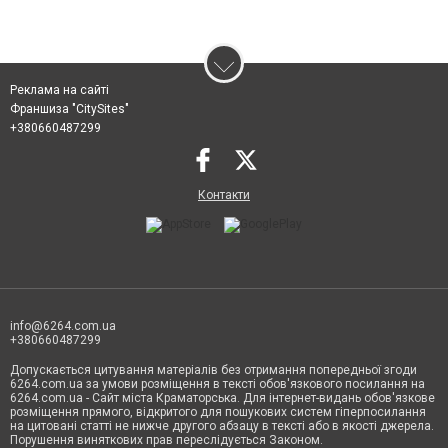
Реклама на сайті
Франшиза "CitySites"
+380660487299
Контакти
info@6264.com.ua
+380660487299
Допускається цитування матеріалів без отримання попередньої згоди
6264.com.ua за умови розміщення в тексті обов'язкового посилання на
6264.com.ua - Сайт міста Краматорська. Для інтернет-видань обов'язкове
розміщення прямого, відкритого для пошукових систем гіперпосилання
на цитовані статті не нижче другого абзацу в тексті або в якості джерела.
Порушення виняткових прав переслідується Законом.