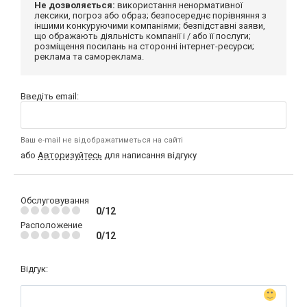
Не дозволяється:
використання ненормативної
лексики, погроз або образ; безпосереднє порівняння з
іншими конкуруючими компаніями; безпідставні заяви,
що ображають діяльність компанії і / або її послуги;
розміщення посилань на сторонні інтернет-ресурси;
реклама та самореклама.
Введіть email:
Ваш e-mail не відображатиметься на сайті
або
Авторизуйтесь
для написання відгуку
Обслуговування
0/12
Расположение
0/12
Відгук: