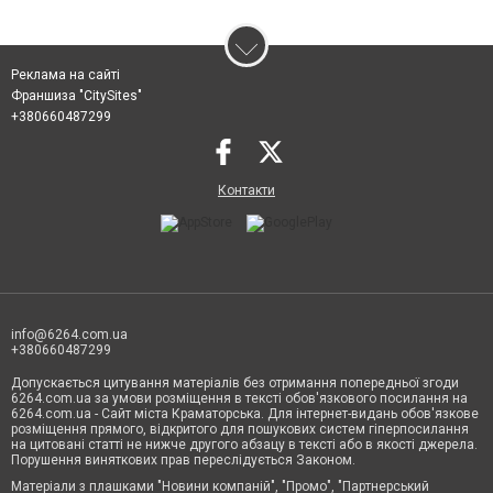
Реклама на сайті
Франшиза "CitySites"
+380660487299
Контакти
info@6264.com.ua
+380660487299
Допускається цитування матеріалів без отримання попередньої згоди
6264.com.ua за умови розміщення в тексті обов'язкового посилання на
6264.com.ua - Сайт міста Краматорська. Для інтернет-видань обов'язкове
розміщення прямого, відкритого для пошукових систем гіперпосилання
на цитовані статті не нижче другого абзацу в тексті або в якості джерела.
Порушення виняткових прав переслідується Законом.
Матеріали з плашками "Новини компаній", "Промо", "Партнерський