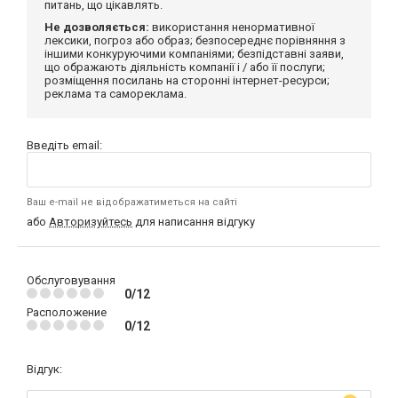
питань, що цікавлять.
Не дозволяється:
використання ненормативної
лексики, погроз або образ; безпосереднє порівняння з
іншими конкуруючими компаніями; безпідставні заяви,
що ображають діяльність компанії і / або її послуги;
розміщення посилань на сторонні інтернет-ресурси;
реклама та самореклама.
Введіть email:
Ваш e-mail не відображатиметься на сайті
або
Авторизуйтесь
для написання відгуку
Обслуговування
0/12
Расположение
0/12
Відгук: