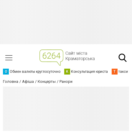
О
Обмен валюты круглосуточно
К
Консультация юриста
Т
такси К
Головна
Афіша
Концерты
Ранори