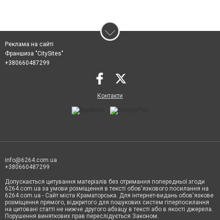
Реклама на сайті
Франшиза "CitySites"
+380660487299
Контакти
info@6264.com.ua
+380660487299
Допускається цитування матеріалів без отримання попередньої згоди
6264.com.ua за умови розміщення в тексті обов'язкового посилання на
6264.com.ua - Сайт міста Краматорська. Для інтернет-видань обов'язкове
розміщення прямого, відкритого для пошукових систем гіперпосилання
на цитовані статті не нижче другого абзацу в тексті або в якості джерела.
Порушення виняткових прав переслідується Законом.