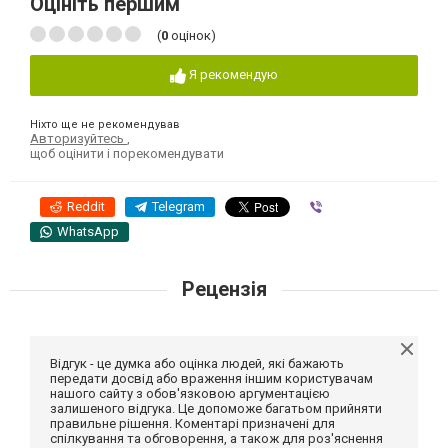
Оцініть першим
(
0
оцінок)
Я рекомендую
Ніхто ще не рекомендував
Авторизуйтесь
,
щоб оцінити і порекомендувати
Reddit
Telegram
Viber
WhatsApp
Рецензія
Відгук - це думка або оцінка людей, які бажають
передати досвід або враження іншим користувачам
нашого сайту з обов'язковою аргументацією
залишеного відгука. Це допоможе багатьом прийняти
правильне рішення. Коментарі призначені для
спілкування та обговорення, а також для роз'яснення