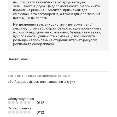
нашого сайту з обов'язковою аргументацією
залишеного відгука. Це допоможе багатьом прийняти
правильне рішення. Коментарі призначені для
спілкування та обговорення, а також для роз'яснення
питань, що цікавлять.
Не дозволяється:
використання ненормативної
лексики, погроз або образ; безпосереднє порівняння з
іншими конкуруючими компаніями; безпідставні заяви,
що ображають діяльність компанії і / або її послуги;
розміщення посилань на сторонні інтернет-ресурси;
реклама та самореклама.
Введіть email:
Ваш e-mail не відображатиметься на сайті
або
Авторизуйтесь
для написання відгуку
Обслуговування
0/12
Расположение
0/12