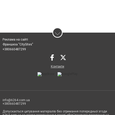
Реклама на сайті
Франшиза "CitySites"
+380660487299
Контакти
info@6264.com.ua
+380660487299
Допускається цитування матеріалів без отримання попередньої згоди
6264.com.ua за умови розміщення в тексті обов'язкового посилання на