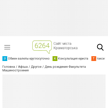
О
Обмен валюты круглосуточно
К
Консультация юриста
Т
такси К
Головна
Афіша
Другое
День рождения Факультета
Машиностроения