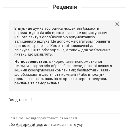
Рецензія
Відгук - це думка або оцінка людей, які бажають
передати досвід або враження іншим користувачам
нашого сайту з обов'язковою аргументацією
залишеного відгука. Це допоможе багатьом прийняти
правильне рішення. Коментарі призначені для
спілкування та обговорення, а також для роз'яснення
питань, що цікавлять.
Не дозволяється:
використання ненормативної
лексики, погроз або образ; безпосереднє порівняння з
іншими конкуруючими компаніями; безпідставні заяви,
що ображають діяльність компанії і / або її послуги;
розміщення посилань на сторонні інтернет-ресурси;
реклама та самореклама.
Введіть email:
Ваш e-mail не відображатиметься на сайті
або
Авторизуйтесь
для написання відгуку