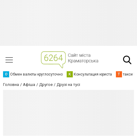
О
Обмен валюты круглосуточно
К
Консультация юриста
Т
такси К
Головна
Афіша
Другое
Друзі на тусі