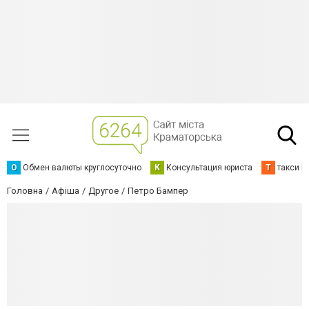
О
Обмен валюты круглосуточно
К
Консультация юриста
Т
такси К
Головна
Афіша
Другое
Петро Бампер