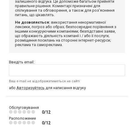
залишеного відгука. Це допоможе багатьом прийняти
правильне рішення. Коментарі призначені для
спілкування та обговорення, а також для роз'яснення
питань, що цікавлять.
Не дозволяється:
використання ненормативної
лексики, погроз або образ; безпосереднє порівняння з
іншими конкуруючими компаніями; безпідставні заяви,
що ображають діяльність компанії і / або її послуги;
розміщення посилань на сторонні інтернет-ресурси;
реклама та самореклама.
Введіть email:
Ваш e-mail не відображатиметься на сайті
або
Авторизуйтесь
для написання відгуку
Обслуговування
0/12
Расположение
0/12