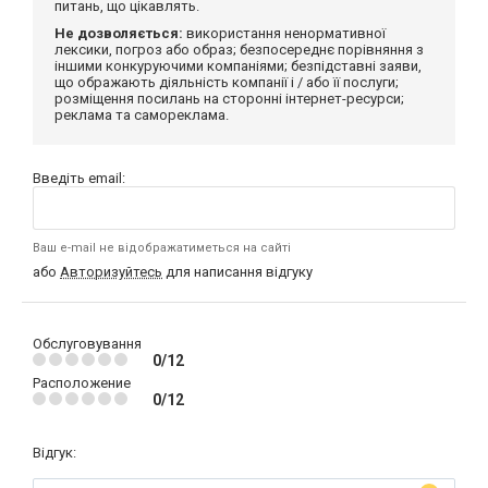
питань, що цікавлять.
Не дозволяється:
використання ненормативної
лексики, погроз або образ; безпосереднє порівняння з
іншими конкуруючими компаніями; безпідставні заяви,
що ображають діяльність компанії і / або її послуги;
розміщення посилань на сторонні інтернет-ресурси;
реклама та самореклама.
Введіть email:
Ваш e-mail не відображатиметься на сайті
або
Авторизуйтесь
для написання відгуку
Обслуговування
0/12
Расположение
0/12
Відгук: