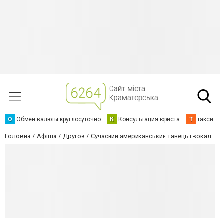
О
Обмен валюты круглосуточно
К
Консультация юриста
Т
такси К
Головна
Афіша
Другое
Сучасний американський танець і вокал