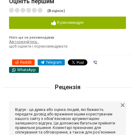
Оцініть першим
(
0
оцінок)
Я рекомендую
Ніхто ще не рекомендував
Авторизуйтесь
,
щоб оцінити і порекомендувати
Reddit
Telegram
Viber
WhatsApp
Рецензія
Відгук - це думка або оцінка людей, які бажають
передати досвід або враження іншим користувачам
нашого сайту з обов'язковою аргументацією
залишеного відгука. Це допоможе багатьом прийняти
правильне рішення. Коментарі призначені для
спілкування та обговорення, а також для роз'яснення