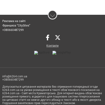
Реклама на сайті
Франшиза "CitySites"
+380660487299
Контакти
info@6264.com.ua
+380660487299
Допускається цитування матеріалів без отримання попередньої згоди
6264.com.ua за умови розміщення в тексті обов'язкового посилання на
6264.com.ua - Сайт міста Краматорська. Для інтернет-видань обов'язкове
розміщення прямого, відкритого для пошукових систем гіперпосилання
на цитовані статті не нижче другого абзацу в тексті або в якості джерела.
Порушення виняткових прав переслідується Законом.