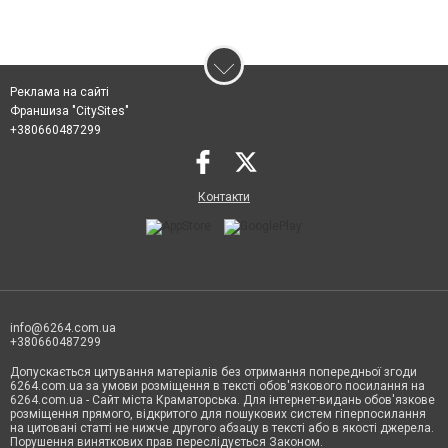
Реклама на сайті
Франшиза "CitySites"
+380660487299
Контакти
info@6264.com.ua
+380660487299
Допускається цитування матеріалів без отримання попередньої згоди
6264.com.ua за умови розміщення в тексті обов'язкового посилання на
6264.com.ua - Сайт міста Краматорська. Для інтернет-видань обов'язкове
розміщення прямого, відкритого для пошукових систем гіперпосилання
на цитовані статті не нижче другого абзацу в тексті або в якості джерела.
Порушення виняткових прав переслідується Законом.