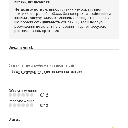
питань, що цікавлять.
Не дозволяється:
використання ненормативної
лексики, погроз або образ; безпосереднє порівняння з
іншими конкуруючими компаніями; безпідставні заяви,
що ображають діяльність компанії і / або її послуги;
розміщення посилань на сторонні інтернет-ресурси;
реклама та самореклама.
Введіть email:
Ваш e-mail не відображатиметься на сайті
або
Авторизуйтесь
для написання відгуку
Обслуговування
0/12
Расположение
0/12
Відгук: