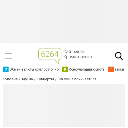
О
Обмен валюты круглосуточно
К
Консультация юриста
Т
такси К
Головна
Афіша
Концерты
Ніч лише починається