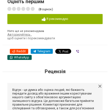
Оцініть першим
(
0
оцінок)
Я рекомендую
Ніхто ще не рекомендував
Авторизуйтесь
,
щоб оцінити і порекомендувати
Reddit
Telegram
Viber
WhatsApp
Рецензія
Відгук - це думка або оцінка людей, які бажають
передати досвід або враження іншим користувачам
нашого сайту з обов'язковою аргументацією
залишеного відгука. Це допоможе багатьом прийняти
правильне рішення. Коментарі призначені для
спілкування та обговорення, а також для роз'яснення