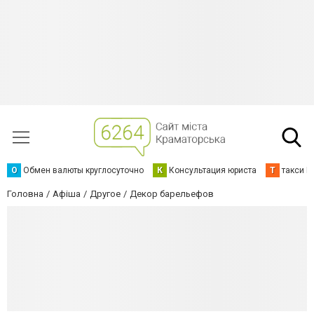
О
Обмен валюты круглосуточно
К
Консультация юриста
Т
такси К
Головна
Афіша
Другое
Декор барельефов