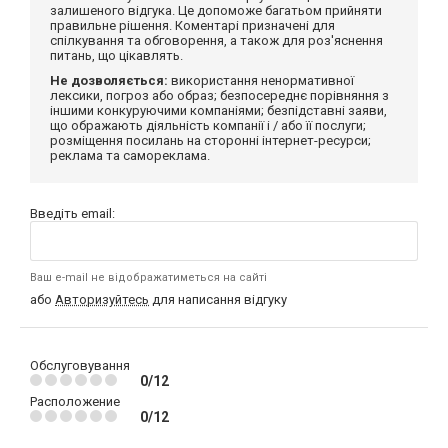
залишеного відгука. Це допоможе багатьом прийняти
правильне рішення. Коментарі призначені для
спілкування та обговорення, а також для роз'яснення
питань, що цікавлять.
Не дозволяється:
використання ненормативної
лексики, погроз або образ; безпосереднє порівняння з
іншими конкуруючими компаніями; безпідставні заяви,
що ображають діяльність компанії і / або її послуги;
розміщення посилань на сторонні інтернет-ресурси;
реклама та самореклама.
Введіть email:
Ваш e-mail не відображатиметься на сайті
або
Авторизуйтесь
для написання відгуку
Обслуговування
0/12
Расположение
0/12