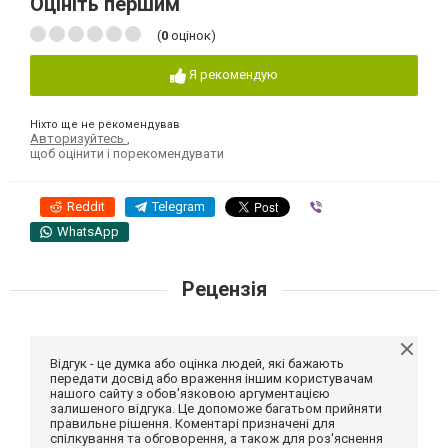
Оцініть першим
(
0
оцінок)
Я рекомендую
Ніхто ще не рекомендував
Авторизуйтесь
,
щоб оцінити і порекомендувати
Reddit
Telegram
Viber
WhatsApp
Рецензія
Відгук - це думка або оцінка людей, які бажають
передати досвід або враження іншим користувачам
нашого сайту з обов'язковою аргументацією
залишеного відгука. Це допоможе багатьом прийняти
правильне рішення. Коментарі призначені для
спілкування та обговорення, а також для роз'яснення