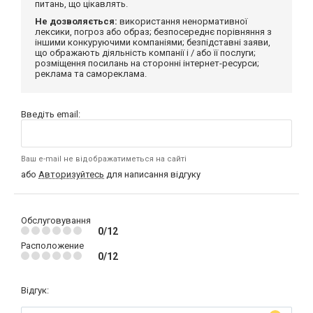
питань, що цікавлять.
Не дозволяється:
використання ненормативної
лексики, погроз або образ; безпосереднє порівняння з
іншими конкуруючими компаніями; безпідставні заяви,
що ображають діяльність компанії і / або її послуги;
розміщення посилань на сторонні інтернет-ресурси;
реклама та самореклама.
Введіть email:
Ваш e-mail не відображатиметься на сайті
або
Авторизуйтесь
для написання відгуку
Обслуговування
0/12
Расположение
0/12
Відгук: