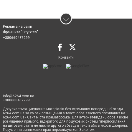
Реклама на сайті
Франшиза "CitySites"
+380660487299
Контакти
info@6264.com.ua
+380660487299
Допускається цитування матеріалів без отримання попередньої згоди
6264.com.ua за умови розміщення в тексті обов'язкового посилання на
6264.com.ua - Сайт міста Краматорська. Для інтернет-видань обов'язкове
розміщення прямого, відкритого для пошукових систем гіперпосилання
на цитовані статті не нижче другого абзацу в тексті або в якості джерела.
Порушення виняткових прав переслідується Законом.