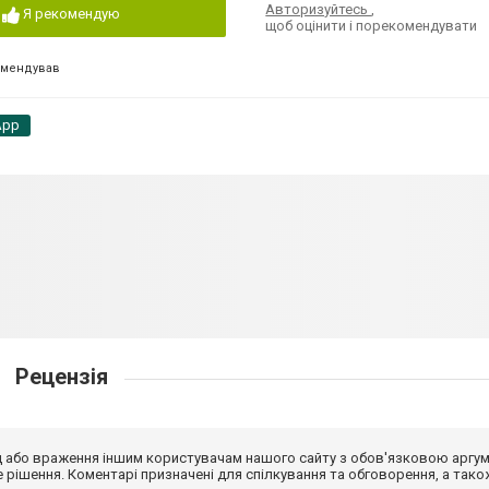
Авторизуйтесь
,
Я рекомендую
щоб оцінити і порекомендувати
омендував
App
Рецензія
від або враження іншим користувачам нашого сайту з обов'язковою аргу
рішення. Коментарі призначені для спілкування та обговорення, а тако