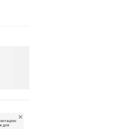
ментацією
ж для