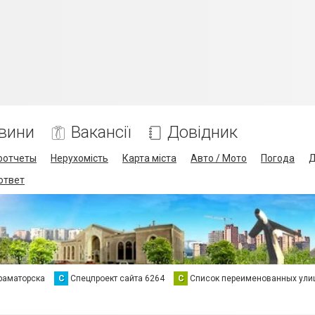
вини
Вакансії
Довідник
оотчеты
Нерухомість
Карта міста
Авто / Мото
Погода
Д
 ответ
раматорска
С
Спецпроект сайта 6264
С
Список переименованных ули