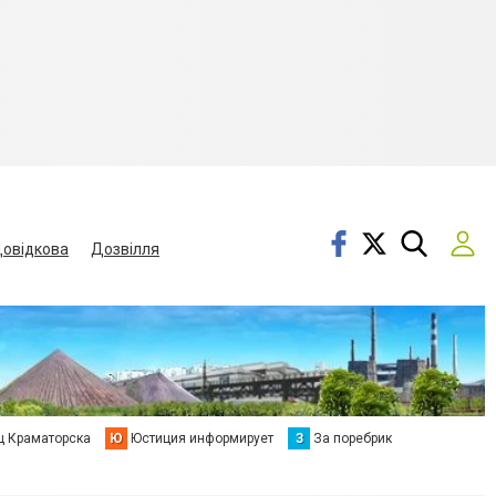
овідкова
Дозвілля
ц Краматорска
Ю
Юстиция информирует
З
За поребрик