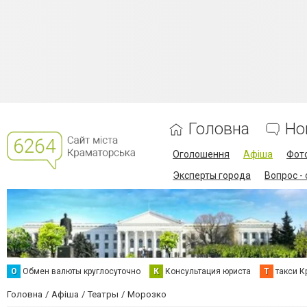
Головна
Но
Оголошення
Афіша
Фот
Эксперты города
Вопрос -
О
Обмен валюты круглосуточно
К
Консультация юриста
Т
такси К
Головна
Афіша
Театры
Морозко