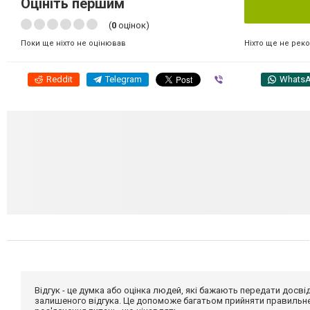
Оцініть першим
(
0
оцінок)
Ніхто ще не рек
Поки ще ніхто не оцінював
Reddit
Telegram
Viber
Whats
Відгук - це думка або оцінка людей, які бажають передати дос
залишеного відгука. Це допоможе багатьом прийняти правильне 