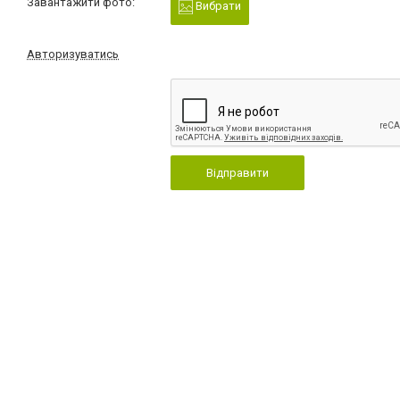
Завантажити фото:
Вибрати
Авторизуватись
Відправити