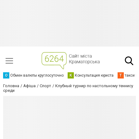
О
Обмен валюты круглосуточно
К
Консультация юриста
Т
такси К
Головна
Афіша
Спорт
Клубный турнир по настольному теннису
среди