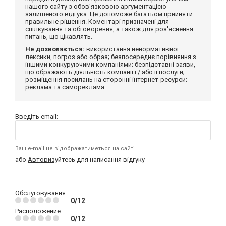
нашого сайту з обов'язковою аргументацією
залишеного відгука. Це допоможе багатьом прийняти
правильне рішення. Коментарі призначені для
спілкування та обговорення, а також для роз'яснення
питань, що цікавлять.
Не дозволяється:
використання ненормативної
лексики, погроз або образ; безпосереднє порівняння з
іншими конкуруючими компаніями; безпідставні заяви,
що ображають діяльність компанії і / або її послуги;
розміщення посилань на сторонні інтернет-ресурси;
реклама та самореклама.
Введіть email:
Ваш e-mail не відображатиметься на сайті
або
Авторизуйтесь
для написання відгуку
Обслуговування
0/12
Расположение
0/12