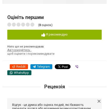
Оцініть першим
(
0
оцінок)
Я рекомендую
Ніхто ще не рекомендував
Авторизуйтесь
,
щоб оцінити і порекомендувати
Reddit
Telegram
Viber
WhatsApp
Рецензія
Відгук - це думка або оцінка людей, які бажають
передати досвід або враження іншим користувачам