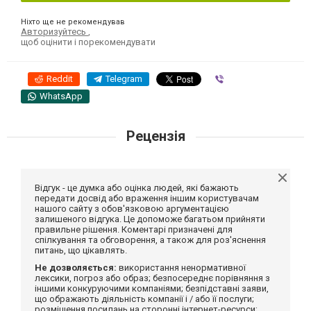
Ніхто ще не рекомендував
Авторизуйтесь
,
щоб оцінити і порекомендувати
Reddit
Telegram
Viber
WhatsApp
Рецензія
Відгук - це думка або оцінка людей, які бажають
передати досвід або враження іншим користувачам
нашого сайту з обов'язковою аргументацією
залишеного відгука. Це допоможе багатьом прийняти
правильне рішення. Коментарі призначені для
спілкування та обговорення, а також для роз'яснення
питань, що цікавлять.
Не дозволяється:
використання ненормативної
лексики, погроз або образ; безпосереднє порівняння з
іншими конкуруючими компаніями; безпідставні заяви,
що ображають діяльність компанії і / або її послуги;
розміщення посилань на сторонні інтернет-ресурси;