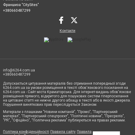
Франшиза "CitySites"
+380660487299
Контакти
info@6264.com.ua
+380660487299
Допускається цитування матеріалів без отримання попередньої згоди
6264.com.ua за умови розміщення в тексті обов'язкового посилання на
6264.com.ua - Сайт міста Краматорська. Для інтернет-видань обов'язкове
розміщення прямого, відкритого для пошукових систем гіперпосилання
на цитовані статті не нижче другого абзацу в тексті або в якості джерела.
Порушення виняткових прав переслідується Законом.
Матеріали з плашками "Новини компаній", "Промо", "Партнерський
матеріал", "Партнерський спецпроєкт", "Політичні новини", "Пресреліз",
"PR", "Офіційно", "Політична реклама" публікуються на правах реклами.
Політика конфіденційності
Правила сайту
Правила