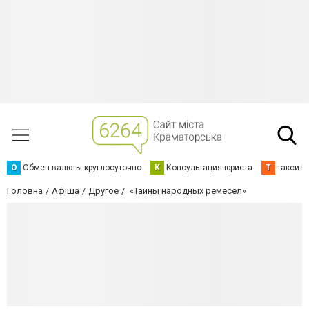
О
Обмен валюты круглосуточно
К
Консультация юриста
Т
такси К
Головна
Афіша
Другое
«Тайны народных ремесел»