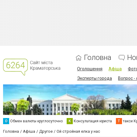
Головна
Но
Оголошення
Афіша
Фот
Эксперты города
Вопрос -
О
Обмен валюты круглосуточно
К
Консультация юриста
Т
такси К
Головна
Афіша
Другое
Ой стройная елка у нас