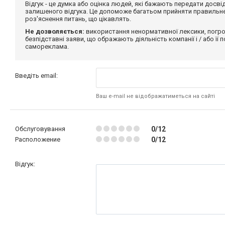
Відгук - це думка або оцінка людей, які бажають передати дос
залишеного відгука. Це допоможе багатьом прийняти правильне 
роз'яснення питань, що цікавлять.
Не дозволяється:
використання ненормативної лексики, погро
безпідставні заяви, що ображають діяльність компанії і / або її
самореклама.
Введіть email:
Ваш e-mail не відображатиметься на сайті
Обслуговування
0/12
Расположение
0/12
Відгук: