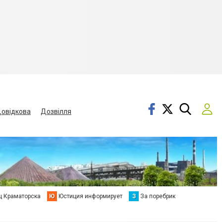
овідкова
Дозвілля
ц Краматорска
Ю
Юстиция информирует
З
За поребрик