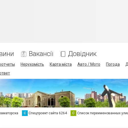
вини
Вакансії
Довідник
оотчеты
Нерухомість
Карта міста
Авто / Мото
Погода
Д
 ответ
раматорска
С
Спецпроект сайта 6264
С
Список переименованных ули