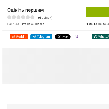
Оцініть першим
(
0
оцінок)
Ніхто ще не рек
Поки ще ніхто не оцінював
Reddit
Telegram
Viber
Whats