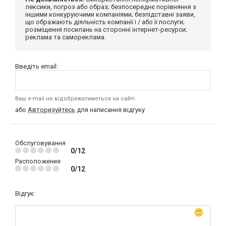
лексики, погроз або образ; безпосереднє порівняння з
іншими конкуруючими компаніями; безпідставні заяви,
що ображають діяльність компанії і / або її послуги;
розміщення посилань на сторонні інтернет-ресурси;
реклама та самореклама.
Введіть email:
Ваш e-mail не відображатиметься на сайті
або
Авторизуйтесь
для написання відгуку
Обслуговування
0/12
Расположение
0/12
Відгук: