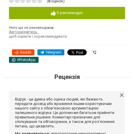
(
0
оцінок)
Я рекомендую
Ніхто ще не рекомендував
Авторизуйтесь
,
щоб оцінити і порекомендувати
Reddit
Telegram
Viber
WhatsApp
Рецензія
Відгук - це думка або оцінка людей, які бажають
передати досвід або враження іншим користувачам
нашого сайту з обов'язковою аргументацією
залишеного відгука. Це допоможе багатьом прийняти
правильне рішення. Коментарі призначені для
спілкування та обговорення, а також для роз'яснення
питань, що цікавлять.
Не дозволяється:
використання ненормативної