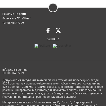
Реклама на сайті
Франшиза "CitySites"
+380660487299
Контакти
info@6264.com.ua
+380660487299
Допускається цитування матеріалів без отримання попередньої згоди
6264.com.ua за умови розміщення в тексті обов'язкового посилання на
6264.com.ua - Сайт міста Краматорська. Для інтернет-видань обов'язкове
розміщення прямого, відкритого для пошукових систем гіперпосилання
на цитовані статті не нижче другого абзацу в тексті або в якості джерела.
Порушення виняткових прав переслідується Законом.
Матеріали з плашками "Новини компаній", "Промо", "Партнерський
матеріал", "Партнерський спецпроєкт", "Політичні новини", "Пресреліз",