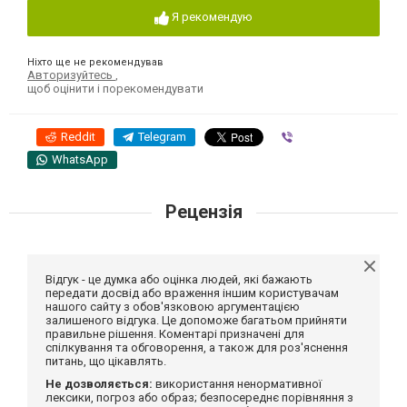
Я рекомендую
Ніхто ще не рекомендував
Авторизуйтесь
,
щоб оцінити і порекомендувати
Reddit
Telegram
Viber
WhatsApp
Рецензія
Відгук - це думка або оцінка людей, які бажають
передати досвід або враження іншим користувачам
нашого сайту з обов'язковою аргументацією
залишеного відгука. Це допоможе багатьом прийняти
правильне рішення. Коментарі призначені для
спілкування та обговорення, а також для роз'яснення
питань, що цікавлять.
Не дозволяється:
використання ненормативної
лексики, погроз або образ; безпосереднє порівняння з