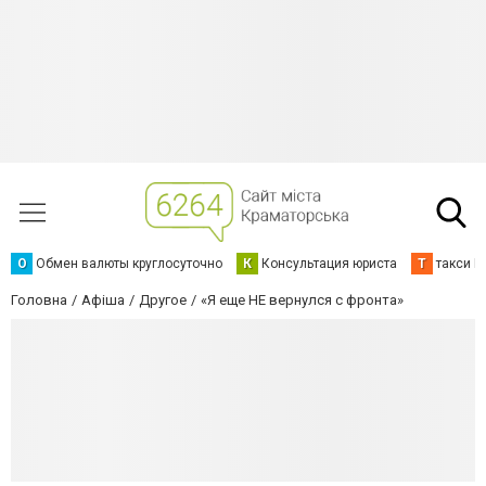
О
Обмен валюты круглосуточно
К
Консультация юриста
Т
такси К
Головна
Афіша
Другое
«Я еще НЕ вернулся с фронта»