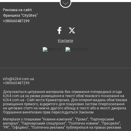
Реклама на сайті
Франшиза "CitySites"
+380660487299
Контакти
info@6264.com.ua
+380660487299
Допускається цитування матеріалів без отримання попередньої згоди
6264.com.ua за умови розміщення в тексті обов'язкового посилання на
6264.com.ua - Сайт міста Краматорська. Для інтернет-видань обов'язкове
розміщення прямого, відкритого для пошукових систем гіперпосилання
на цитовані статті не нижче другого абзацу в тексті або в якості джерела.
Порушення виняткових прав переслідується Законом.
Матеріали з плашками "Новини компаній", "Промо", "Партнерський
матеріал", "Партнерський спецпроєкт", "Політичні новини", "Пресреліз",
"PR", "Офіційно", "Політична реклама" публікуються на правах реклами.