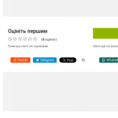
Оцініть першим
(
0
оцінок)
Ніхто ще не рек
Поки ще ніхто не оцінював
Reddit
Telegram
Viber
Whats