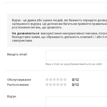
Відгук - це думка або оцінка людей, які бажають передати дос
залишеного відгука. Це допоможе багатьом прийняти правильне 
роз'яснення питань, що цікавлять.
Не дозволяється:
використання ненормативної лексики, погро
безпідставні заяви, що ображають діяльність компанії і / або її
самореклама.
Введіть email:
Ваш e-mail не відображатиметься на сайті
Обслуговування
0/12
Расположение
0/12
Відгук: