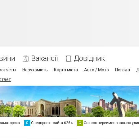
вини
Вакансії
Довідник
оотчеты
Нерухомість
Карта міста
Авто / Мото
Погода
Д
 ответ
раматорска
С
Спецпроект сайта 6264
С
Список переименованных ули