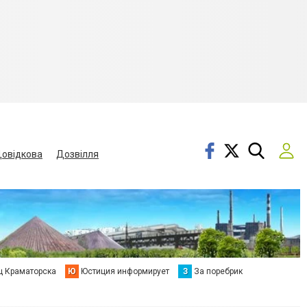
овідкова
Дозвілля
ц Краматорска
Ю
Юстиция информирует
З
За поребрик