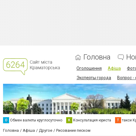
Головна
Но
Оголошення
Афіша
Фот
Эксперты города
Вопрос -
О
Обмен валюты круглосуточно
К
Консультация юриста
Т
такси К
Головна
Афіша
Другое
Рисование песком