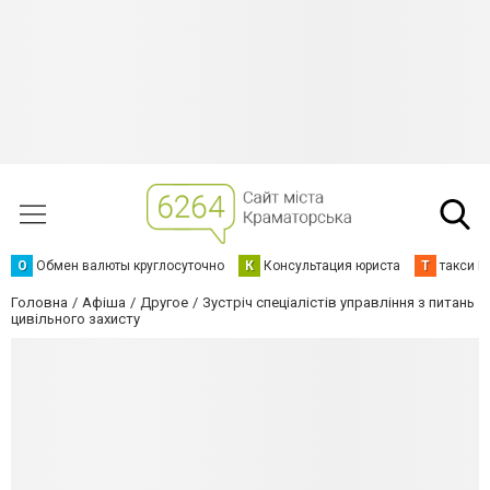
О
Обмен валюты круглосуточно
К
Консультация юриста
Т
такси К
Головна
Афіша
Другое
Зустріч спеціалістів управління з питань
цивільного захисту