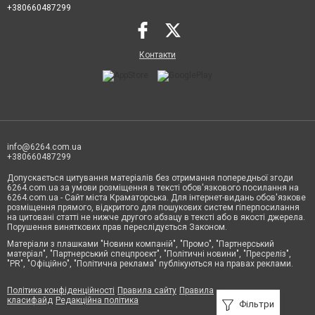
+380660487299
Контакти
info@6264.com.ua
+380660487299
Допускається цитування матеріалів без отримання попередньої згоди
6264.com.ua за умови розміщення в тексті обов'язкового посилання на
6264.com.ua - Сайт міста Краматорська. Для інтернет-видань обов'язкове
розміщення прямого, відкритого для пошукових систем гіперпосилання
на цитовані статті не нижче другого абзацу в тексті або в якості джерела.
Порушення виняткових прав переслідується Законом.
Матеріали з плашками "Новини компаній", "Промо", "Партнерський
матеріал", "Партнерський спецпроєкт", "Політичні новини", "Пресреліз",
"PR", "Офіційно", "Політична реклама" публікуються на правах реклами.
Політика конфіденційності
Правила сайту
Правила
класифайд
Редакційна політика
Фільтри