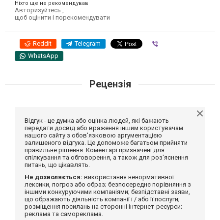
Ніхто ще не рекомендував
Авторизуйтесь
,
щоб оцінити і порекомендувати
Reddit
Telegram
Viber
WhatsApp
Рецензія
Відгук - це думка або оцінка людей, які бажають
передати досвід або враження іншим користувачам
нашого сайту з обов'язковою аргументацією
залишеного відгука. Це допоможе багатьом прийняти
правильне рішення. Коментарі призначені для
спілкування та обговорення, а також для роз'яснення
питань, що цікавлять.
Не дозволяється:
використання ненормативної
лексики, погроз або образ; безпосереднє порівняння з
іншими конкуруючими компаніями; безпідставні заяви,
що ображають діяльність компанії і / або її послуги;
розміщення посилань на сторонні інтернет-ресурси;
реклама та самореклама.