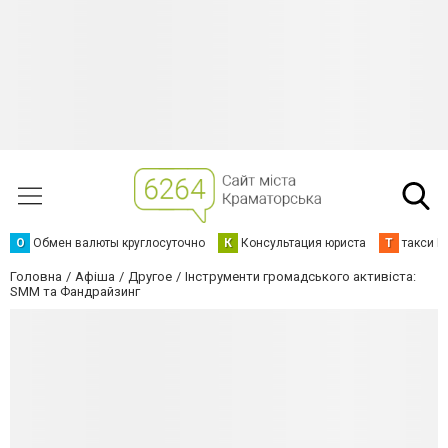
О
Обмен валюты круглосуточно
К
Консультация юриста
Т
такси К
Головна
Афіша
Другое
Інструменти громадського активіста:
SMM та Фандрайзинг