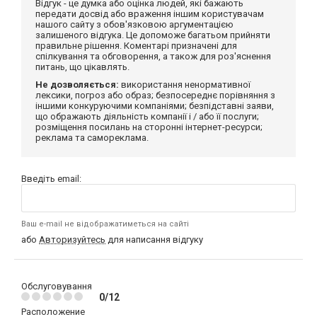
Відгук - це думка або оцінка людей, які бажають
передати досвід або враження іншим користувачам
нашого сайту з обов'язковою аргументацією
залишеного відгука. Це допоможе багатьом прийняти
правильне рішення. Коментарі призначені для
спілкування та обговорення, а також для роз'яснення
питань, що цікавлять.
Не дозволяється:
використання ненормативної
лексики, погроз або образ; безпосереднє порівняння з
іншими конкуруючими компаніями; безпідставні заяви,
що ображають діяльність компанії і / або її послуги;
розміщення посилань на сторонні інтернет-ресурси;
реклама та самореклама.
Введіть email:
Ваш e-mail не відображатиметься на сайті
або
Авторизуйтесь
для написання відгуку
Обслуговування
0/12
Расположение