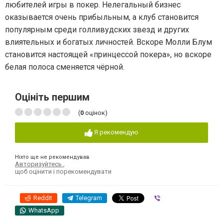
любителей игры в покер. Нелегальный бизнес
оказывается очень прибыльным, а клуб становится
популярным среди голливудских звезд и других
влиятельных и богатых личностей. Вскоре Молли Блум
становится настоящей «принцессой покера», но вскоре
белая полоса сменяется чёрной.
Оцініть першим
(
0
оцінок)
Я рекомендую
Ніхто ще не рекомендував
Авторизуйтесь
,
щоб оцінити і порекомендувати
Reddit
Telegram
Viber
WhatsApp