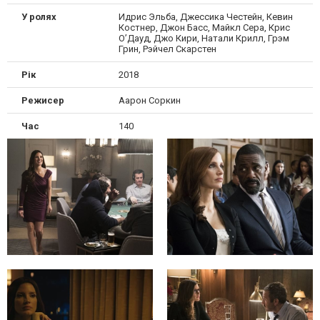
У ролях
Идрис Эльба, Джессика Честейн, Кевин
Костнер, Джон Басс, Майкл Сера, Крис
О’Дауд, Джо Кири, Натали Крилл, Грэм
Грин, Рэйчел Скарстен
Рік
2018
Режисер
Аарон Соркин
Час
140