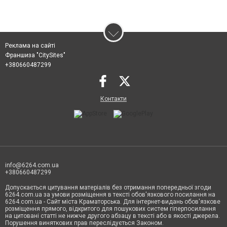
Реклама на сайті
Франшиза "CitySites"
+380660487299
Контакти
info@6264.com.ua
+380660487299
Допускається цитування матеріалів без отримання попередньої згоди
6264.com.ua за умови розміщення в тексті обов'язкового посилання на
6264.com.ua - Сайт міста Краматорська. Для інтернет-видань обов'язкове
розміщення прямого, відкритого для пошукових систем гіперпосилання
на цитовані статті не нижче другого абзацу в тексті або в якості джерела.
Порушення виняткових прав переслідується Законом.