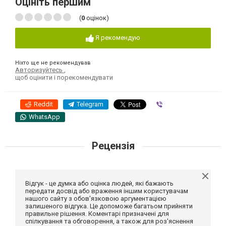
Оцініть першим
(
0
оцінок)
Я рекомендую
Ніхто ще не рекомендував
Авторизуйтесь
,
щоб оцінити і порекомендувати
Reddit
Telegram
Viber
WhatsApp
Рецензія
Відгук - це думка або оцінка людей, які бажають
передати досвід або враження іншим користувачам
нашого сайту з обов'язковою аргументацією
залишеного відгука. Це допоможе багатьом прийняти
правильне рішення. Коментарі призначені для
спілкування та обговорення, а також для роз'яснення