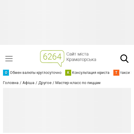
О
Обмен валюты круглосуточно
К
Консультация юриста
Т
такси К
Головна
Афіша
Другое
Мастер-класс по пиццам