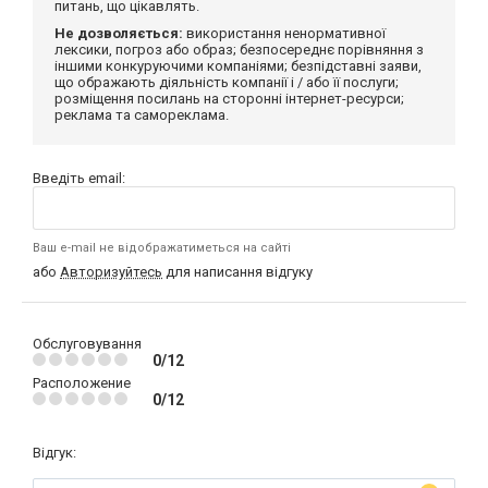
питань, що цікавлять.
Не дозволяється:
використання ненормативної
лексики, погроз або образ; безпосереднє порівняння з
іншими конкуруючими компаніями; безпідставні заяви,
що ображають діяльність компанії і / або її послуги;
розміщення посилань на сторонні інтернет-ресурси;
реклама та самореклама.
Введіть email:
Ваш e-mail не відображатиметься на сайті
або
Авторизуйтесь
для написання відгуку
Обслуговування
0/12
Расположение
0/12
Відгук: