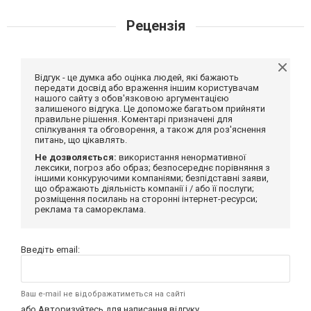
Рецензія
Відгук - це думка або оцінка людей, які бажають
передати досвід або враження іншим користувачам
нашого сайту з обов'язковою аргументацією
залишеного відгука. Це допоможе багатьом прийняти
правильне рішення. Коментарі призначені для
спілкування та обговорення, а також для роз'яснення
питань, що цікавлять.
Не дозволяється:
використання ненормативної
лексики, погроз або образ; безпосереднє порівняння з
іншими конкуруючими компаніями; безпідставні заяви,
що ображають діяльність компанії і / або її послуги;
розміщення посилань на сторонні інтернет-ресурси;
реклама та самореклама.
Введіть email:
Ваш e-mail не відображатиметься на сайті
або
Авторизуйтесь
для написання відгуку