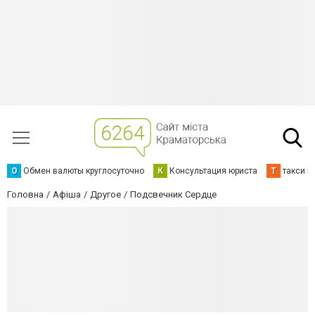
О
Обмен валюты круглосуточно
К
Консультация юриста
Т
такси К
Головна
Афіша
Другое
Подсвечник Сердце