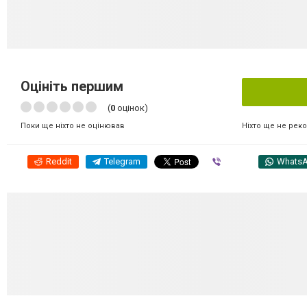
Оцініть першим
(
0
оцінок)
Ніхто ще не рек
Поки ще ніхто не оцінював
Reddit
Telegram
Viber
Whats