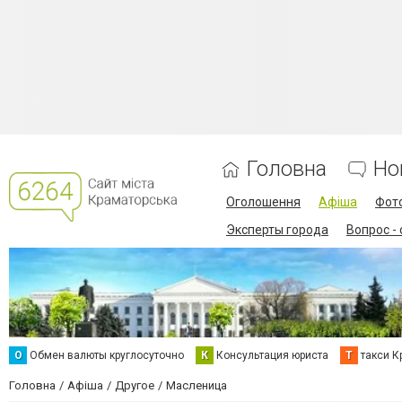
Головна
Но
Оголошення
Афіша
Фот
Эксперты города
Вопрос -
О
Обмен валюты круглосуточно
К
Консультация юриста
Т
такси К
Головна
Афіша
Другое
Масленица