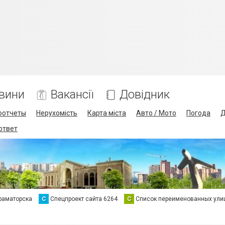
вини
Вакансії
Довідник
оотчеты
Нерухомість
Карта міста
Авто / Мото
Погода
Д
 ответ
раматорска
С
Спецпроект сайта 6264
С
Список переименованных ули