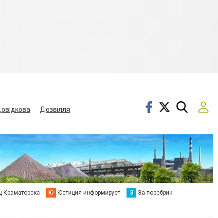
овідкова
Дозвілля
ц Краматорска
Ю
Юстиция информирует
З
За поребрик