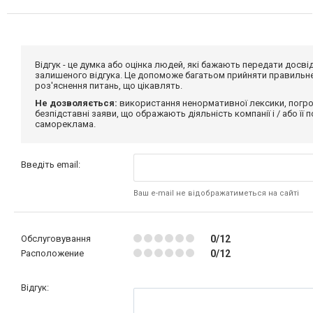
Відгук - це думка або оцінка людей, які бажають передати дос
залишеного відгука. Це допоможе багатьом прийняти правильне 
роз'яснення питань, що цікавлять.
Не дозволяється:
використання ненормативної лексики, погро
безпідставні заяви, що ображають діяльність компанії і / або її
самореклама.
Введіть email:
Ваш e-mail не відображатиметься на сайті
Обслуговування
0/12
Расположение
0/12
Відгук: