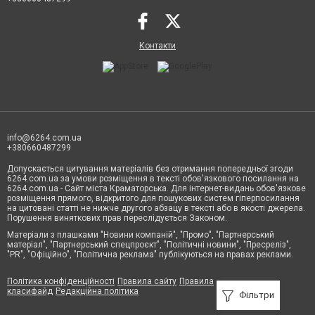
Контакти
info@6264.com.ua
+380660487299
Допускається цитування матеріалів без отримання попередньої згоди
6264.com.ua за умови розміщення в тексті обов'язкового посилання на
6264.com.ua - Сайт міста Краматорська. Для інтернет-видань обов'язкове
розміщення прямого, відкритого для пошукових систем гіперпосилання
на цитовані статті не нижче другого абзацу в тексті або в якості джерела.
Порушення виняткових прав переслідується Законом.
Матеріали з плашками "Новини компаній", "Промо", "Партнерський
матеріал", "Партнерський спецпроєкт", "Політичні новини", "Пресреліз",
"PR", "Офіційно", "Політична реклама" публікуються на правах реклами.
Політика конфіденційності
Правила сайту
Правила
класифайд
Редакційна політика
Фільтри