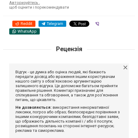
Авторизуйтесь
,
щоб оцінити і порекомендувати
Reddit
Telegram
Viber
WhatsApp
Рецензія
Відгук - це думка або оцінка людей, які бажають
передати досвід або враження іншим користувачам
нашого сайту з обов'язковою аргументацією
залишеного відгука. Це допоможе багатьом прийняти
правильне рішення. Коментарі призначені для
спілкування та обговорення, а також для роз'яснення
питань, що цікавлять.
Не дозволяється:
використання ненормативної
лексики, погроз або образ; безпосереднє порівняння з
іншими конкуруючими компаніями; безпідставні заяви,
що ображають діяльність компанії і / або її послуги;
розміщення посилань на сторонні інтернет-ресурси;
реклама та самореклама.