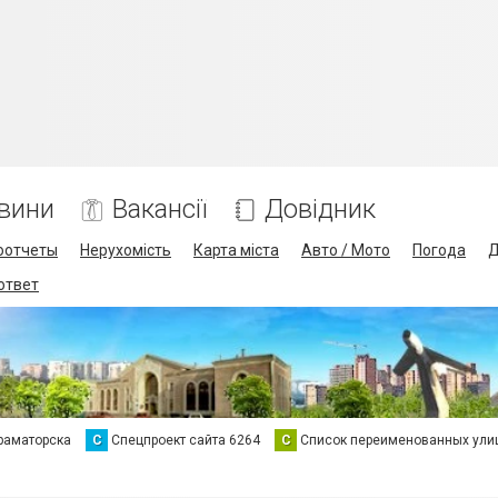
вини
Вакансії
Довідник
оотчеты
Нерухомість
Карта міста
Авто / Мото
Погода
Д
 ответ
раматорска
С
Спецпроект сайта 6264
С
Список переименованных ули