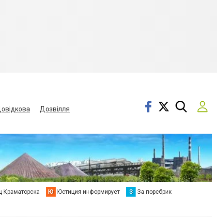
овідкова
Дозвілля
ц Краматорска
Ю
Юстиция информирует
З
За поребрик