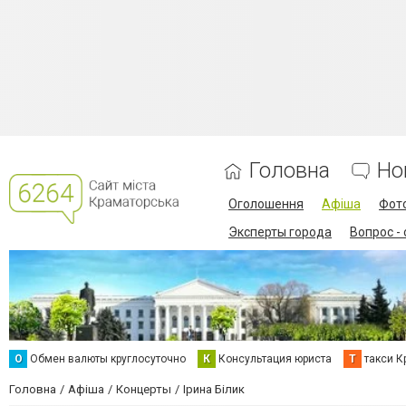
Головна
Но
Оголошення
Афіша
Фот
Эксперты города
Вопрос -
О
Обмен валюты круглосуточно
К
Консультация юриста
Т
такси К
Головна
Афіша
Концерты
Ірина Білик