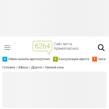
О
Обмен валюты круглосуточно
К
Консультация юриста
Т
такси К
Головна
Афіша
Другое
Лунный конь