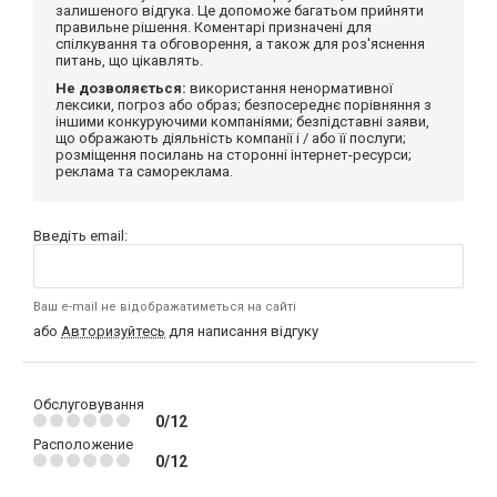
залишеного відгука. Це допоможе багатьом прийняти
правильне рішення. Коментарі призначені для
спілкування та обговорення, а також для роз'яснення
питань, що цікавлять.
Не дозволяється:
використання ненормативної
лексики, погроз або образ; безпосереднє порівняння з
іншими конкуруючими компаніями; безпідставні заяви,
що ображають діяльність компанії і / або її послуги;
розміщення посилань на сторонні інтернет-ресурси;
реклама та самореклама.
Введіть email:
Ваш e-mail не відображатиметься на сайті
або
Авторизуйтесь
для написання відгуку
Обслуговування
0/12
Расположение
0/12