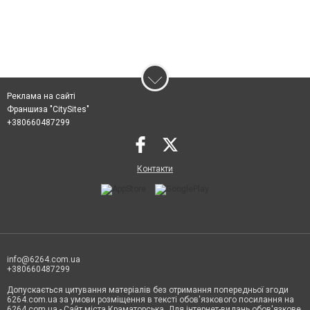
Реклама на сайті
Франшиза "CitySites"
+380660487299
Контакти
info@6264.com.ua
+380660487299
Допускається цитування матеріалів без отримання попередньої згоди
6264.com.ua за умови розміщення в тексті обов'язкового посилання на
6264.com.ua - Сайт міста Краматорська. Для інтернет-видань обов'язкове