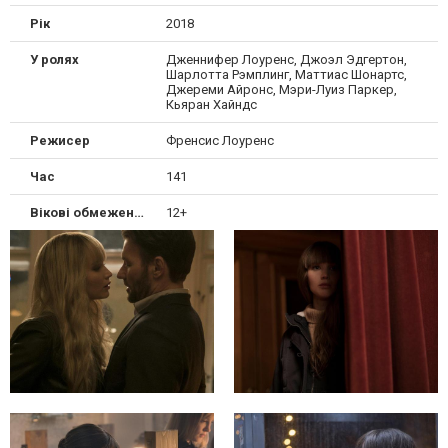
Рік
2018
У ролях
Дженнифер Лоуренс, Джоэл Эдгертон,
Шарлотта Рэмплинг, Маттиас Шонартс,
Джереми Айронс, Мэри-Луиз Паркер,
Кьяран Хайндс
Режисер
Френсис Лоуренс
Час
141
Вікові обмеження
12+