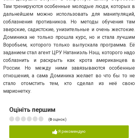
Там тренируются особенные молодые люди, которых в
дальнейшем можно использовать для манипуляций,
соблазнения противников. Но методы обучения там
зверские, садистские, унизительные и очень жестокие.
Доминика не только прошла курс, но и стала лучшим
Воробьем, которого только выпускала программа. Её
заданием стал агент ЦРУ Натаниэль Нэш, которого надо
соблазнить и раскрыть как крота американцев в
России. Но между ними завязываются особенные
отношения, а сама Доминика желает во что бы то не
стало отомстить тем, кто сделал из неё свою
марионетку.
Оцініть першим
(
0
оцінок)
Я рекомендую