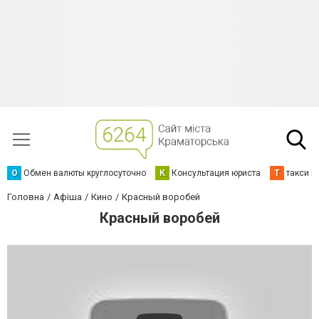
О
Обмен валюты круглосуточно
К
Консультация юриста
Т
такси К
Головна
Афіша
Кино
Красный воробей
Красный воробей