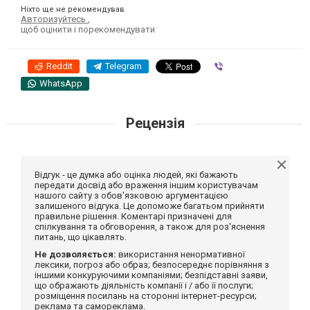
Ніхто ще не рекомендував
Авторизуйтесь
,
щоб оцінити і порекомендувати
Reddit
Telegram
Viber
WhatsApp
Рецензія
Відгук - це думка або оцінка людей, які бажають
передати досвід або враження іншим користувачам
нашого сайту з обов'язковою аргументацією
залишеного відгука. Це допоможе багатьом прийняти
правильне рішення. Коментарі призначені для
спілкування та обговорення, а також для роз'яснення
питань, що цікавлять.
Не дозволяється:
використання ненормативної
лексики, погроз або образ; безпосереднє порівняння з
іншими конкуруючими компаніями; безпідставні заяви,
що ображають діяльність компанії і / або її послуги;
розміщення посилань на сторонні інтернет-ресурси;
реклама та самореклама.