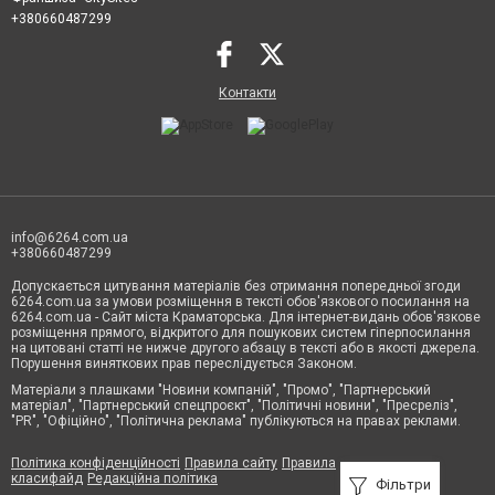
+380660487299
Контакти
info@6264.com.ua
+380660487299
Допускається цитування матеріалів без отримання попередньої згоди
6264.com.ua за умови розміщення в тексті обов'язкового посилання на
6264.com.ua - Сайт міста Краматорська. Для інтернет-видань обов'язкове
розміщення прямого, відкритого для пошукових систем гіперпосилання
на цитовані статті не нижче другого абзацу в тексті або в якості джерела.
Порушення виняткових прав переслідується Законом.
Матеріали з плашками "Новини компаній", "Промо", "Партнерський
матеріал", "Партнерський спецпроєкт", "Політичні новини", "Пресреліз",
"PR", "Офіційно", "Політична реклама" публікуються на правах реклами.
Політика конфіденційності
Правила сайту
Правила
класифайд
Редакційна політика
Фільтри