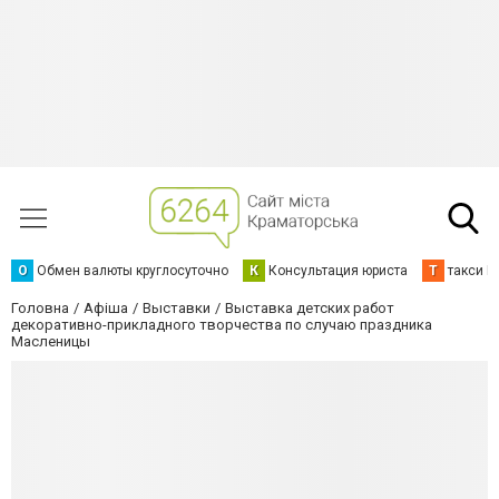
О
Обмен валюты круглосуточно
К
Консультация юриста
Т
такси К
Головна
Афіша
Выставки
Выставка детских работ
декоративно-прикладного творчества по случаю праздника
Масленицы