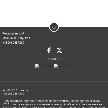
Реклама на сайті
Франшиза "CitySites"
+380660487299
Контакти
info@6264.com.ua
+380660487299
Допускається цитування матеріалів без отримання попередньої згоди
6264.com.ua за умови розміщення в тексті обов'язкового посилання на
6264.com.ua - Сайт міста Краматорська. Для інтернет-видань обов'язкове