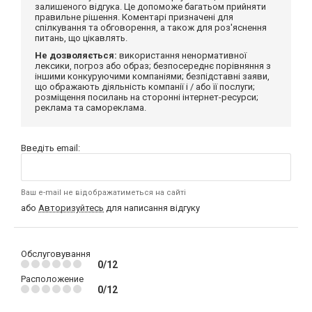
залишеного відгука. Це допоможе багатьом прийняти
правильне рішення. Коментарі призначені для
спілкування та обговорення, а також для роз'яснення
питань, що цікавлять.
Не дозволяється:
використання ненормативної
лексики, погроз або образ; безпосереднє порівняння з
іншими конкуруючими компаніями; безпідставні заяви,
що ображають діяльність компанії і / або її послуги;
розміщення посилань на сторонні інтернет-ресурси;
реклама та самореклама.
Введіть email:
Ваш e-mail не відображатиметься на сайті
або
Авторизуйтесь
для написання відгуку
Обслуговування
0/12
Расположение
0/12