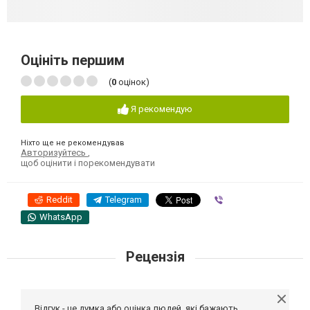
Оцініть першим
(
0
оцінок)
Я рекомендую
Ніхто ще не рекомендував
Авторизуйтесь
,
щоб оцінити і порекомендувати
Reddit
Telegram
Viber
WhatsApp
Рецензія
Відгук - це думка або оцінка людей, які бажають