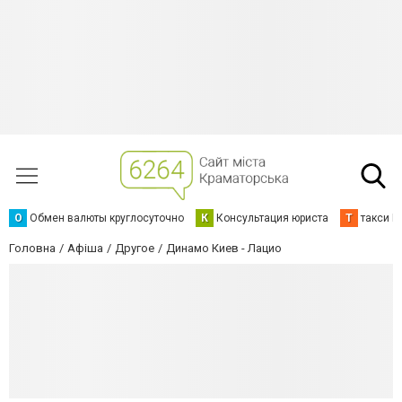
О
Обмен валюты круглосуточно
К
Консультация юриста
Т
такси К
Головна
Афіша
Другое
Динамо Киев - Лацио