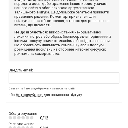
передати досвід або враження іншим користувачам
нашого сайту з обов'язковою аргументацією
залишеного відгука. Це допоможе багатьом прийняти
правильне рішення. Коментарі призначені для
спілкування та обговорення, а також для роз'яснення
питань, що цікавлять.
Не дозволяється:
використання ненормативної
лексики, погроз або образ; безпосереднє порівняння з
іншими конкуруючими компаніями; безпідставні заяви,
що ображають діяльність компанії і / або її послуги;
розміщення посилань на сторонні інтернет-ресурси;
реклама та самореклама.
Введіть email:
Ваш e-mail не відображатиметься на сайті
або
Авторизуйтесь
для написання відгуку
Обслуговування
0/12
Расположение