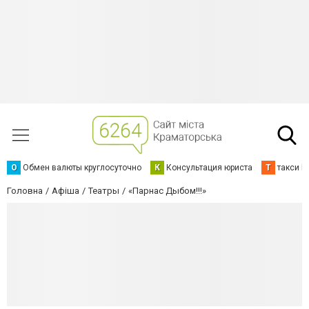
О
Обмен валюты круглосуточно
К
Консультация юриста
Т
такси К
Головна
Афіша
Театры
«Парнас Дыбом!!!»