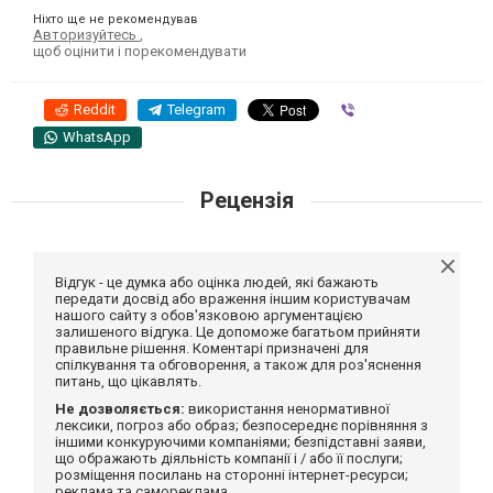
Ніхто ще не рекомендував
Авторизуйтесь
,
щоб оцінити і порекомендувати
Reddit
Telegram
Viber
WhatsApp
Рецензія
Відгук - це думка або оцінка людей, які бажають
передати досвід або враження іншим користувачам
нашого сайту з обов'язковою аргументацією
залишеного відгука. Це допоможе багатьом прийняти
правильне рішення. Коментарі призначені для
спілкування та обговорення, а також для роз'яснення
питань, що цікавлять.
Не дозволяється:
використання ненормативної
лексики, погроз або образ; безпосереднє порівняння з
іншими конкуруючими компаніями; безпідставні заяви,
що ображають діяльність компанії і / або її послуги;
розміщення посилань на сторонні інтернет-ресурси;
реклама та самореклама.