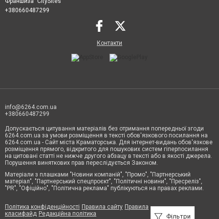
Франшиза "CitySites"
+380660487299
Контакти
info@6264.com.ua
+380660487299
Допускається цитування матеріалів без отримання попередньої згоди
6264.com.ua за умови розміщення в тексті обов'язкового посилання на
6264.com.ua - Сайт міста Краматорська. Для інтернет-видань обов'язкове
розміщення прямого, відкритого для пошукових систем гіперпосилання
на цитовані статті не нижче другого абзацу в тексті або в якості джерела.
Порушення виняткових прав переслідується Законом.
Матеріали з плашками "Новини компаній", "Промо", "Партнерський
матеріал", "Партнерський спецпроєкт", "Політичні новини", "Пресреліз",
"PR", "Офіційно", "Політична реклама" публікуються на правах реклами.
Політика конфіденційності
Правила сайту
Правила
класифайд
Редакційна політика
Фільтри