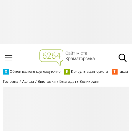
О
Обмен валюты круглосуточно
К
Консультация юриста
Т
такси К
Головна
Афіша
Выставки
Благодать Великодня