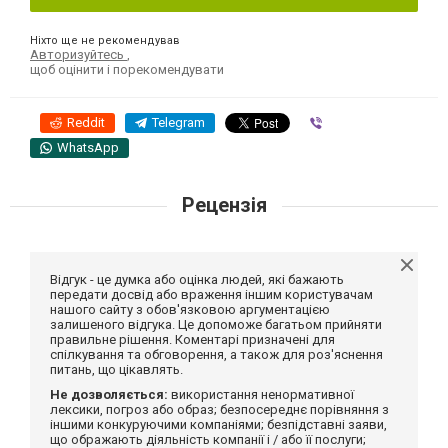
Ніхто ще не рекомендував
Авторизуйтесь
,
щоб оцінити і порекомендувати
Reddit
Telegram
Viber
WhatsApp
Рецензія
Відгук - це думка або оцінка людей, які бажають
передати досвід або враження іншим користувачам
нашого сайту з обов'язковою аргументацією
залишеного відгука. Це допоможе багатьом прийняти
правильне рішення. Коментарі призначені для
спілкування та обговорення, а також для роз'яснення
питань, що цікавлять.
Не дозволяється:
використання ненормативної
лексики, погроз або образ; безпосереднє порівняння з
іншими конкуруючими компаніями; безпідставні заяви,
що ображають діяльність компанії і / або її послуги;