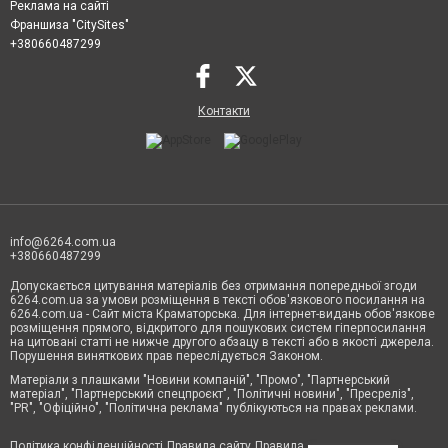
Реклама на сайті
Франшиза "CitySites"
+380660487299
Контакти
info@6264.com.ua
+380660487299
Допускається цитування матеріалів без отримання попередньої згоди
6264.com.ua за умови розміщення в тексті обов'язкового посилання на
6264.com.ua - Сайт міста Краматорська. Для інтернет-видань обов'язкове
розміщення прямого, відкритого для пошукових систем гіперпосилання
на цитовані статті не нижче другого абзацу в тексті або в якості джерела.
Порушення виняткових прав переслідується Законом.
Матеріали з плашками "Новини компаній", "Промо", "Партнерський
матеріал", "Партнерський спецпроєкт", "Політичні новини", "Пресреліз",
"PR", "Офіційно", "Політична реклама" публікуються на правах реклами.
Політика конфіденційності
Правила сайту
Правила