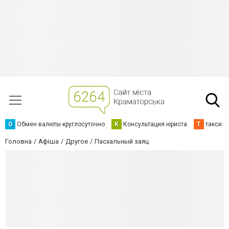
О
Обмен валюты круглосуточно
К
Консультация юриста
Т
такси К
Головна
Афіша
Другое
Пасхальный заяц