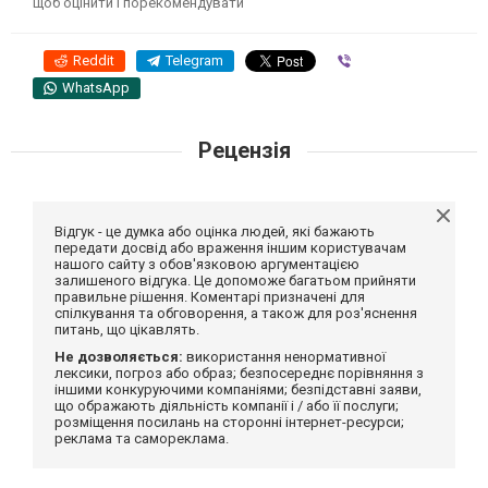
щоб оцінити і порекомендувати
Reddit
Telegram
Viber
WhatsApp
Рецензія
Відгук - це думка або оцінка людей, які бажають
передати досвід або враження іншим користувачам
нашого сайту з обов'язковою аргументацією
залишеного відгука. Це допоможе багатьом прийняти
правильне рішення. Коментарі призначені для
спілкування та обговорення, а також для роз'яснення
питань, що цікавлять.
Не дозволяється:
використання ненормативної
лексики, погроз або образ; безпосереднє порівняння з
іншими конкуруючими компаніями; безпідставні заяви,
що ображають діяльність компанії і / або її послуги;
розміщення посилань на сторонні інтернет-ресурси;
реклама та самореклама.