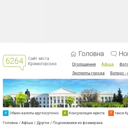
Головна
Но
Оголошення
Афіша
Фот
Эксперты города
Вопрос -
О
Обмен валюты круглосуточно
К
Консультация юриста
Т
такси К
Головна
Афіша
Другое
Подснежники из фоамирана