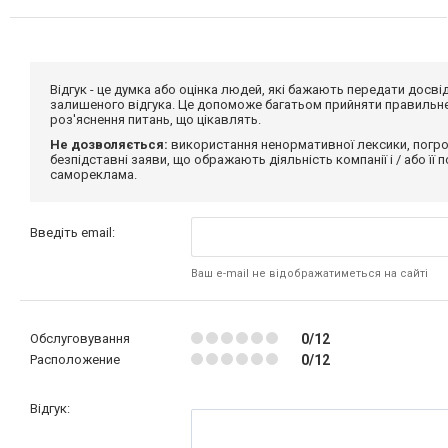
Відгук - це думка або оцінка людей, які бажають передати дос
залишеного відгука. Це допоможе багатьом прийняти правильне 
роз'яснення питань, що цікавлять.
Не дозволяється:
використання ненормативної лексики, погро
безпідставні заяви, що ображають діяльність компанії і / або її
самореклама.
Введіть email:
Ваш e-mail не відображатиметься на сайті
Обслуговування
0/12
Расположение
0/12
Відгук: