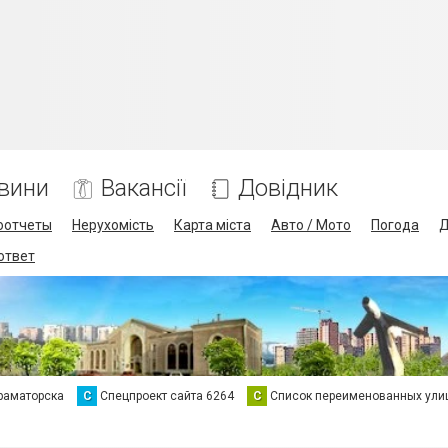
вини
Вакансії
Довідник
оотчеты
Нерухомість
Карта міста
Авто / Мото
Погода
Д
 ответ
раматорска
С
Спецпроект сайта 6264
С
Список переименованных ули