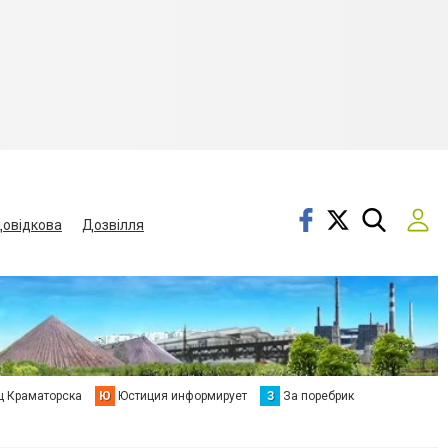
овідкова
Дозвілля
ц Краматорска
Ю
Юстиция информирует
З
За поребрик