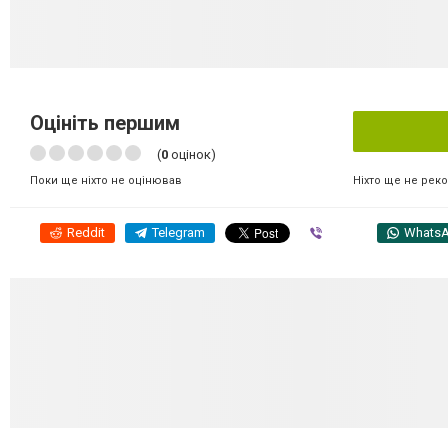
Оцініть першим
(
0
оцінок)
Ніхто ще не рек
Поки ще ніхто не оцінював
Reddit
Telegram
Viber
Whats