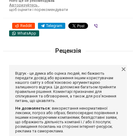
Ніхто ще не рекомендував
Авторизуйтесь
,
щоб оцінити і порекомендувати
Reddit
Telegram
Viber
WhatsApp
Рецензія
Відгук - це думка або оцінка людей, які бажають
передати досвід або враження іншим користувачам
нашого сайту з обов'язковою аргументацією
залишеного відгука. Це допоможе багатьом прийняти
правильне рішення. Коментарі призначені для
спілкування та обговорення, а також для роз'яснення
питань, що цікавлять.
Не дозволяється:
використання ненормативної
лексики, погроз або образ; безпосереднє порівняння з
іншими конкуруючими компаніями; безпідставні заяви,
що ображають діяльність компанії і / або її послуги;
розміщення посилань на сторонні інтернет-ресурси;
реклама та самореклама.