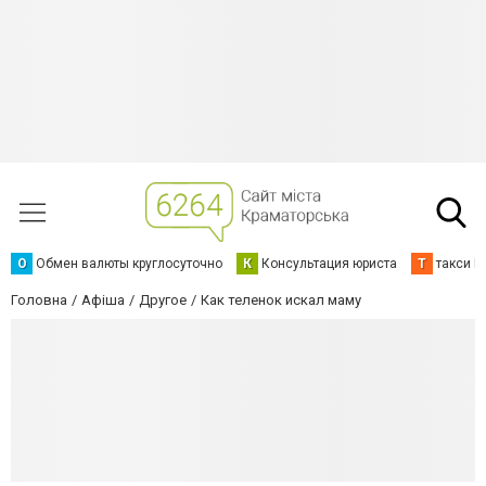
О
Обмен валюты круглосуточно
К
Консультация юриста
Т
такси К
Головна
Афіша
Другое
Как теленок искал маму