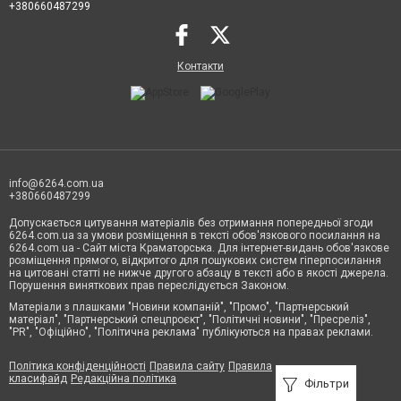
+380660487299
Контакти
info@6264.com.ua
+380660487299
Допускається цитування матеріалів без отримання попередньої згоди
6264.com.ua за умови розміщення в тексті обов'язкового посилання на
6264.com.ua - Сайт міста Краматорська. Для інтернет-видань обов'язкове
розміщення прямого, відкритого для пошукових систем гіперпосилання
на цитовані статті не нижче другого абзацу в тексті або в якості джерела.
Порушення виняткових прав переслідується Законом.
Матеріали з плашками "Новини компаній", "Промо", "Партнерський
матеріал", "Партнерський спецпроєкт", "Політичні новини", "Пресреліз",
"PR", "Офіційно", "Політична реклама" публікуються на правах реклами.
Політика конфіденційності
Правила сайту
Правила
класифайд
Редакційна політика
Фільтри