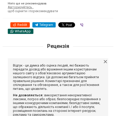
Ніхто ще не рекомендував
Авторизуйтесь
,
щоб оцінити і порекомендувати
Reddit
Telegram
Viber
WhatsApp
Рецензія
Відгук - це думка або оцінка людей, які бажають
передати досвід або враження іншим користувачам
нашого сайту з обов'язковою аргументацією
залишеного відгука. Це допоможе багатьом прийняти
правильне рішення. Коментарі призначені для
спілкування та обговорення, а також для роз'яснення
питань, що цікавлять.
Не дозволяється:
використання ненормативної
лексики, погроз або образ; безпосереднє порівняння з
іншими конкуруючими компаніями; безпідставні заяви,
що ображають діяльність компанії і / або її послуги;
розміщення посилань на сторонні інтернет-ресурси;
реклама та самореклама.