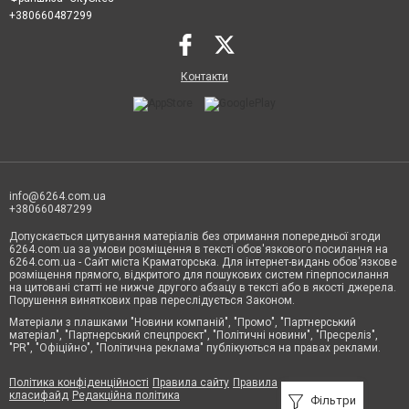
+380660487299
Контакти
info@6264.com.ua
+380660487299
Допускається цитування матеріалів без отримання попередньої згоди
6264.com.ua за умови розміщення в тексті обов'язкового посилання на
6264.com.ua - Сайт міста Краматорська. Для інтернет-видань обов'язкове
розміщення прямого, відкритого для пошукових систем гіперпосилання
на цитовані статті не нижче другого абзацу в тексті або в якості джерела.
Порушення виняткових прав переслідується Законом.
Матеріали з плашками "Новини компаній", "Промо", "Партнерський
матеріал", "Партнерський спецпроєкт", "Політичні новини", "Пресреліз",
"PR", "Офіційно", "Політична реклама" публікуються на правах реклами.
Політика конфіденційності
Правила сайту
Правила
класифайд
Редакційна політика
Фільтри