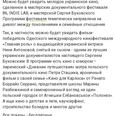
Можно будет увидеть молодое украинское кино,
сделанное в мастерских документального фестиваля
86, INDIE LAB, и мастерской Сергея Буковского.
Программа
фестиваля
тематически направлена ​​на
диалог между поколениями и семейные отношения.
Так, в частности, можно будет увидеть фильм-
победитель Одесского международного кинофестиваля
«Главная роль» о выдающейся украинской актрисе
Нине Антоновой, снятый ее сыном - одним из лучших
украинских документалистов настоящего Сергеем
Буковским. В программе есть кино с юмором –
лирический «Дневник путешествия» мэтра польского
документального кино Петра Сташика, ироничный
фильм о своей семье «Кино для Карлоса» от Ренато
Боррайо Серрано, представителя школы Марины
Разбежкиной и самоироничный взгляд на один
польский городок от Агнешки Елбановськои «Полонез».
А еще кино о детстве и лете, каучсерфинг,
строительство болидов и многое другое.
Все показы - бесплатные.