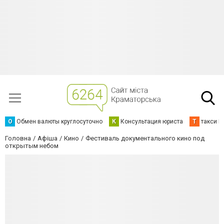
О
Обмен валюты круглосуточно
К
Консультация юриста
Т
такси К
Головна
Афіша
Кино
Фестиваль документального кино под
открытым небом