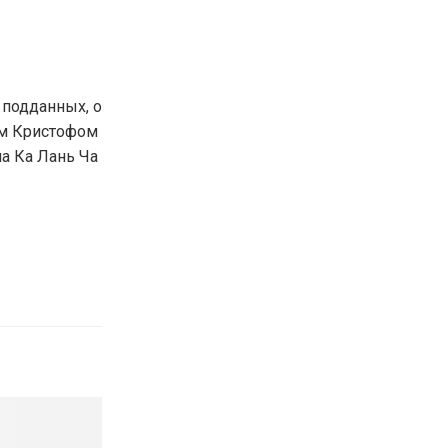
 подданных, о
ом Кристофом
а Ка Лань Ча