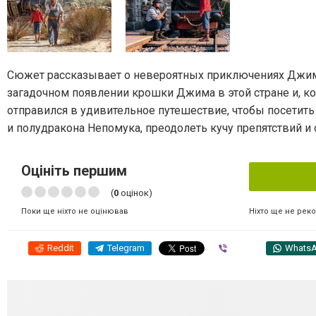
Сюжет рассказывает о невероятных приключениях Джима 
загадочном появлении крошки Джима в этой стране и, к
отправился в удивительное путешествие, чтобы посетит
и полудракона Непомука, преодолеть кучу препятствий и 
Оцініть першим
(
0
оцінок)
Ніхто ще не рек
Поки ще ніхто не оцінював
Reddit
Telegram
Viber
Whats