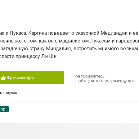
и Лукаса. Картина поведает о сказочной Медландии и её
онечно же, о том, как он с машинистом Лукасом и паровоз
ь загадочную страну Миндалию, встретить мнимого великан
спасти принцессу Ли Ши.
Авторизуйтесь
,
Я рекомендую
щоб оцінити і порекомендувати
омендував
App