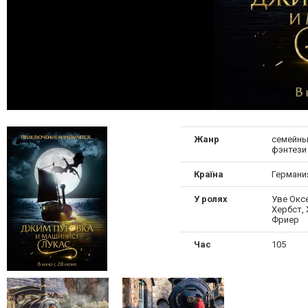
Жанр
семейны
фэнтези
Країна
Германи
У ролях
Уве Окс
Хербст, 
Фриер
Час
105