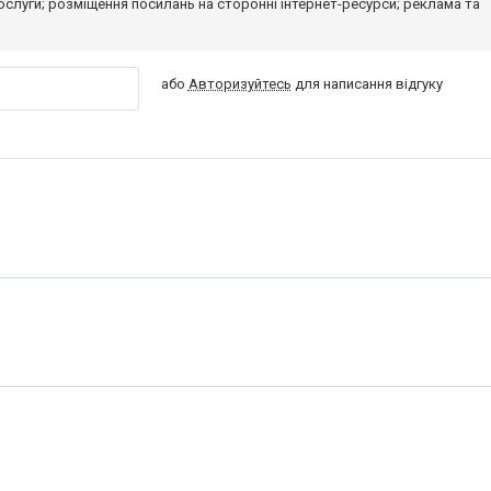
 послуги; розміщення посилань на сторонні інтернет-ресурси; реклама та
або
Авторизуйтесь
для написання відгуку