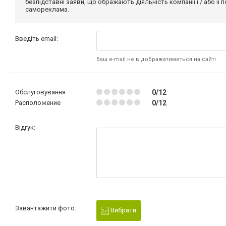
безпідставні заяви, що ображають діяльність компанії і / або її
самореклама.
Введіть email:
Ваш e-mail не відображатиметься на сайті
Обслуговування
0/12
Расположение
0/12
Відгук:
Завантажити фото:
Вибрати