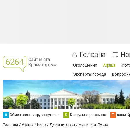
Головна
Но
Оголошення
Афіша
Фот
Эксперты города
Вопрос -
О
Обмен валюты круглосуточно
К
Консультация юриста
Т
такси К
Головна
Афіша
Кино
Джим пуговка и машинист Лукас