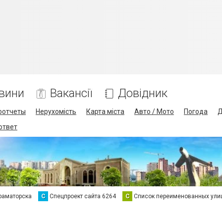
вини
Вакансії
Довідник
оотчеты
Нерухомість
Карта міста
Авто / Мото
Погода
Д
 ответ
раматорска
С
Спецпроект сайта 6264
С
Список переименованных ули