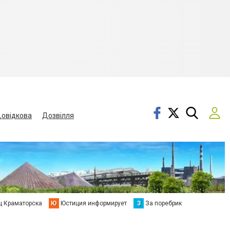
овідкова
Дозвілля
ц Краматорска
Ю
Юстиция информирует
З
За поребрик