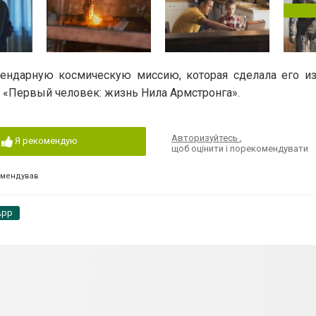
гендарную космическую миссию, которая сделала его и
е «Первый человек: жизнь Нила Армстронга».
Авторизуйтесь
,
Я рекомендую
щоб оцінити і порекомендувати
омендував
App