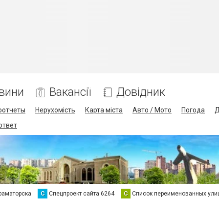
вини
Вакансії
Довідник
оотчеты
Нерухомість
Карта міста
Авто / Мото
Погода
Д
 ответ
раматорска
С
Спецпроект сайта 6264
С
Список переименованных ули