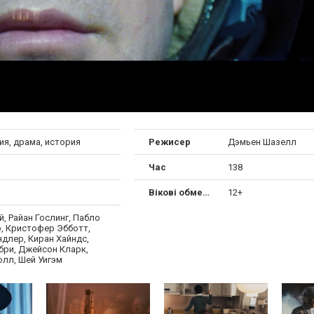
ия, драма, история
Режисер
Дэмьен Шазелл
Час
138
Вікові обмеження
12+
, Райан Гослинг, Пабло
, Кристофер Эбботт,
длер, Киран Хайндс,
бри, Джейсон Кларк,
олл, Шей Уигэм