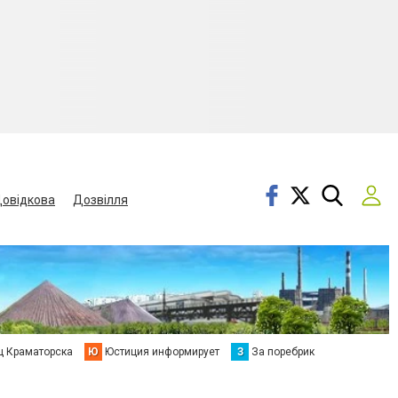
овідкова
Дозвілля
ц Краматорска
Ю
Юстиция информирует
З
За поребрик