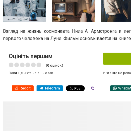
Взгляд на жизнь космонавта Нила А. Армстронга и ле
первого человека на Луне. Фильм основывается на книг
Оцініть першим
(
0
оцінок)
Ніхто ще не рек
Поки ще ніхто не оцінював
Reddit
Telegram
Viber
Whats