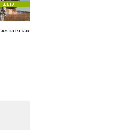
ЩЕ 10
звестным как