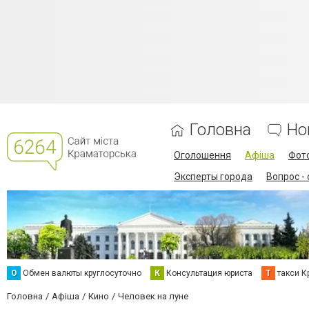
Головна
Но
Оголошення
Афіша
Фот
Эксперты города
Вопрос -
О
Обмен валюты круглосуточно
К
Консультация юриста
Т
такси К
Головна
Афіша
Кино
Человек на луне