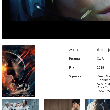
Жанр
биограф
Країна
США
Рік
2018
У ролях
Клер Фой
Шрайбер
Кайл Чан
Итэн Эм
Кори Ст