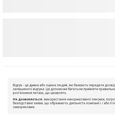
Відгук - це думка або оцінка людей, які бажають передати дос
залишеного відгука. Це допоможе багатьом прийняти правильне 
роз'яснення питань, що цікавлять.
Не дозволяється:
використання ненормативної лексики, погро
безпідставні заяви, що ображають діяльність компанії і / або її
самореклама.