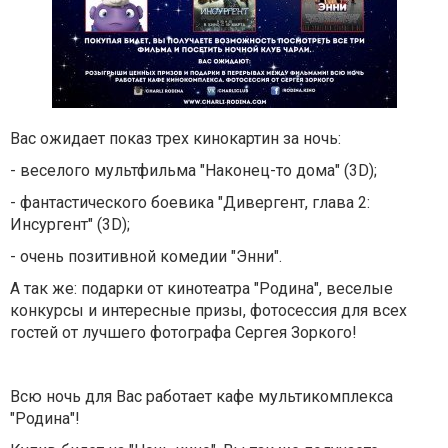
Вас ожидает показ трех кинокартин за ночь:
- веселого мультфильма "Наконец-то дома" (3D);
- фантастического боевика "Дивергент, глава 2:
Инсургент" (3D);
- очень позитивной комедии "Энни".
А так же: подарки от кинотеатра "Родина", веселые
конкурсы и интересные призы, фотосессия для всех
гостей от лучшего фотографа Сергея Зоркого!
Всю ночь для Вас работает кафе мультикомплекса
"Родина"!