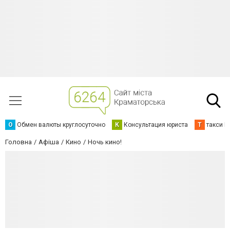
О
Обмен валюты круглосуточно
К
Консультация юриста
Т
такси К
Головна
Афіша
Кино
Ночь кино!