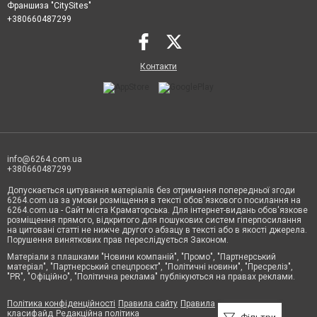
Франшиза "CitySites"
+380660487299
Контакти
info@6264.com.ua
+380660487299
Допускається цитування матеріалів без отримання попередньої згоди
6264.com.ua за умови розміщення в тексті обов'язкового посилання на
6264.com.ua - Сайт міста Краматорська. Для інтернет-видань обов'язкове
розміщення прямого, відкритого для пошукових систем гіперпосилання
на цитовані статті не нижче другого абзацу в тексті або в якості джерела.
Порушення виняткових прав переслідується Законом.
Матеріали з плашками "Новини компаній", "Промо", "Партнерський
матеріал", "Партнерський спецпроєкт", "Політичні новини", "Пресреліз",
"PR", "Офіційно", "Політична реклама" публікуються на правах реклами.
Політика конфіденційності
Правила сайту
Правила
класифайд
Редакційна політика