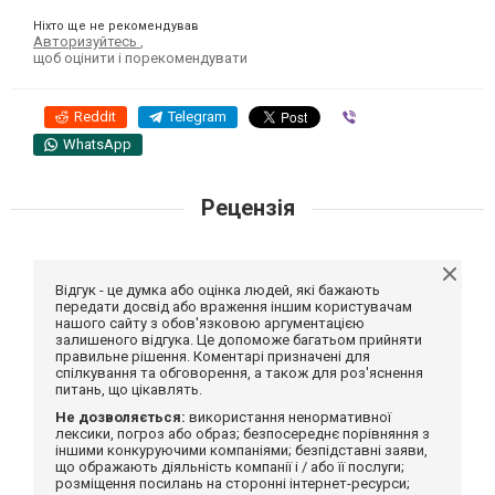
Ніхто ще не рекомендував
Авторизуйтесь
,
щоб оцінити і порекомендувати
Reddit
Telegram
Viber
WhatsApp
Рецензія
Відгук - це думка або оцінка людей, які бажають
передати досвід або враження іншим користувачам
нашого сайту з обов'язковою аргументацією
залишеного відгука. Це допоможе багатьом прийняти
правильне рішення. Коментарі призначені для
спілкування та обговорення, а також для роз'яснення
питань, що цікавлять.
Не дозволяється:
використання ненормативної
лексики, погроз або образ; безпосереднє порівняння з
іншими конкуруючими компаніями; безпідставні заяви,
що ображають діяльність компанії і / або її послуги;
розміщення посилань на сторонні інтернет-ресурси;