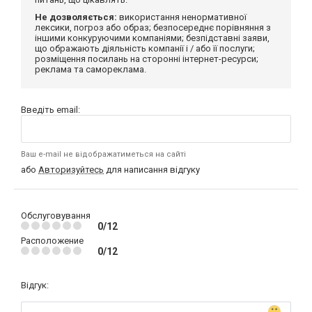
Не дозволяється:
використання ненормативної
лексики, погроз або образ; безпосереднє порівняння з
іншими конкуруючими компаніями; безпідставні заяви,
що ображають діяльність компанії і / або її послуги;
розміщення посилань на сторонні інтернет-ресурси;
реклама та самореклама.
Введіть email:
Ваш e-mail не відображатиметься на сайті
або
Авторизуйтесь
для написання відгуку
Обслуговування
0/12
Расположение
0/12
Відгук: