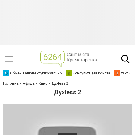
О
Обмен валюты круглосуточно
К
Консультация юриста
Т
такси К
Головна
Афіша
Кино
Духless 2
Духless 2