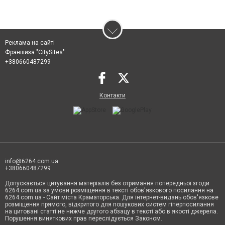
Реклама на сайті
Франшиза "CitySites"
+380660487299
Контакти
info@6264.com.ua
+380660487299
Допускається цитування матеріалів без отримання попередньої згоди
6264.com.ua за умови розміщення в тексті обов'язкового посилання на
6264.com.ua - Сайт міста Краматорська. Для інтернет-видань обов'язкове
розміщення прямого, відкритого для пошукових систем гіперпосилання
на цитовані статті не нижче другого абзацу в тексті або в якості джерела.
Порушення виняткових прав переслідується Законом.